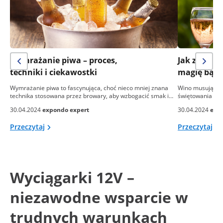
Wymrażanie piwa – proces,
Jak zrobić
techniki i ciekawostki
magię bąbe
Wymrażanie piwa to fascynująca, choć nieco mniej znana
Wino musujące, 
technika stosowana przez browary, aby wzbogacić smak i…
świętowania i el
30.04.2024
expondo expert
30.04.2024
exp
Przeczytaj
Przeczytaj
Wyciągarki 12V –
niezawodne wsparcie w
trudnych warunkach