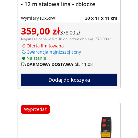
- 12 m stalowa lina - zblocze
Wymiary (DxSxW)
30 x 11 x 11 cm
359,00 zł
378,00 zł
Najniższa cena w zł z 30 dni przed obniżką: 378,00 zł
Oferta limitowana
Gwarancja najniższej ceny
Na stanie
DARMOWA DOSTAWA
ok. 11.08
Dodaj do koszyka
Wyprzedaż