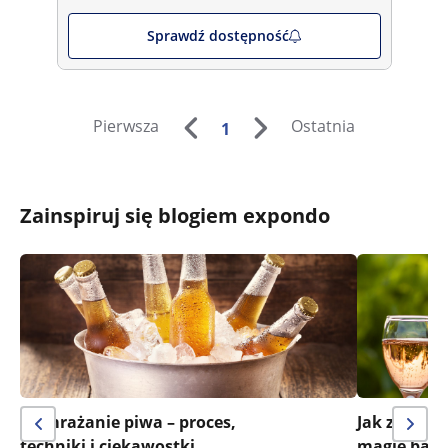
Sprawdź dostępność
Pierwsza
Ostatnia
1
Zainspiruj się blogiem expondo
Wymrażanie piwa – proces,
Jak zrobić
techniki i ciekawostki
magię bąbe