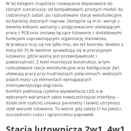
W tej kategorii znajdziesz rozwiązania dopasowane do
różnych scenariuszy: od kompaktowych, prostych modeli do
codziennych zadań, po rozbudowane stacje wielofunkcyjne
do bardziej złożonych napraw. Dostępne są m.in. wersje z
dwiema kolbami, warianty z podgrzewaczem ułatwiającym
pracę z PCB oraz zestawy łączące lutowanie z dodatkowymi
funkcjami usprawniającymi organizację stanowiska.
W praktyce liczy się nie tylko moc, ale też kontrola. Modele o
mocy 60–75 W świetnie sprawdzają się w precyzyjnym
lutowaniu, gdzie ważna jest przewidywalność i
powtarzalność. Z kolei mocniejsze konstrukcje, w tym
rozbudowane stacje wielofunkcyjne oraz konfiguracje 2w1,
ułatwiają pracę przy trudniejszych połączeniach, większych
polach masy czy elementach wymagających
intensywniejszego dogrzania.
Komfort podnoszą czytelne wyświetlacze LED, a w
wybranych wariantach także nowocześniejsze interfejsy –
dzięki nim szybciej ustawisz parametry i łatwiej utrzymasz
stałe warunki lutowania. To ważne, gdy zależy Ci na jakości,
oszczędności czasu i ograniczeniu poprawek.
Stacja lutownicza 2w1, 4w1