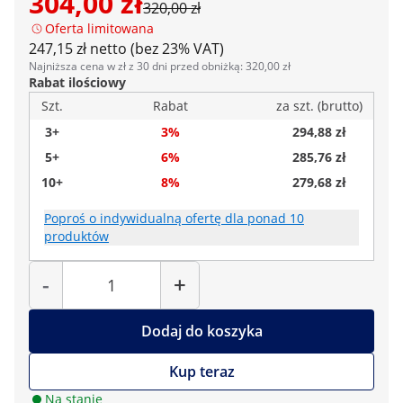
304,00 zł
320,00 zł
Oferta limitowana
247,15 zł netto (bez 23% VAT)
Najniższa cena w zł z 30 dni przed obniżką: 320,00 zł
Rabat ilościowy
Szt.
Rabat
za szt. (brutto)
3+
3%
294,88 zł
5+
6%
285,76 zł
10+
8%
279,68 zł
Poproś o indywidualną ofertę dla ponad 10
produktów
Liczba
-
+
Dodaj do koszyka
Kup teraz
Na stanie