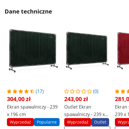
Dane techniczne
(17)
(0)
304,00 zł
243,00 zł
281,0
Ekran spawalniczy - 239
Outlet Ekran
Ekran 
x 196 cm
spawalniczy - 239 x
239 x 
196 cm
Wyprzedaż
Popularne
Wyprzedaż
Outlet
Wypr