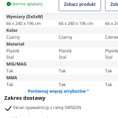
Obecnie oglądany
Zobacz produkt
Zob
Wymiary (DxSxW)
66 x 240 x 196 cm
66 x 240 x 196 cm
66 x 2
Kolor
Czarny
Czarny
Czerw
Materiał
Plastik
Plastik
Plastik
Stal
Stal
Stal
MIG/MAG
Tak
Tak
Tak
MMA
Tak
Tak
Tak
Porównaj więcej atrybutów
Zakres dostawy
Ekran spawalniczy z ramą SWS02N