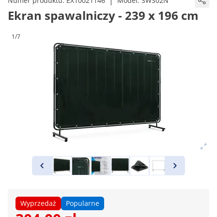
|
Numer produktu:
EX10021146
Model:
SWS02N
Ekran spawalniczy - 239 x 196 cm
1/7
Wyprzedaż
Popularne