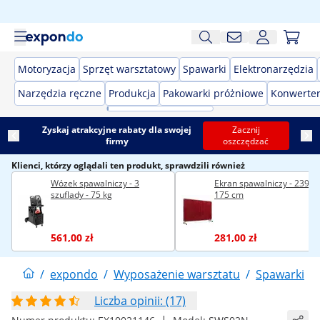
Motoryzacja
Sprzęt warsztatowy
Spawarki
Elektronarzędzia
Narzędzia ręczne
Produkcja
Pakowarki próżniowe
Konwerter
Zyskaj atrakcyjne rabaty dla swojej
Zacznij
firmy
oszczędzać
Klienci, którzy oglądali ten produkt, sprawdzili również
Wózek spawalniczy - 3
Ekran spawalniczy - 239 x
szuflady - 75 kg
175 cm
561,00 zł
281,00 zł
/
expondo
/
Wyposażenie warsztatu
/
Spawarki
/
Liczba opinii: (17)