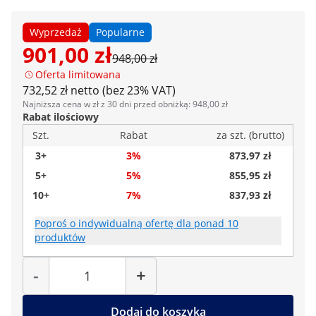
Wyprzedaż
Popularne
901,00 zł
948,00 zł
Oferta limitowana
732,52 zł netto (bez 23% VAT)
Najniższa cena w zł z 30 dni przed obniżką: 948,00 zł
Rabat ilościowy
Szt.
Rabat
za szt. (brutto)
3+
3%
873,97 zł
5+
5%
855,95 zł
10+
7%
837,93 zł
Poproś o indywidualną ofertę dla ponad 10
produktów
Liczba
-
+
Dodaj do koszyka