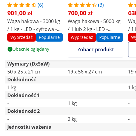
(6)
(3)
901,00 zł
700,00 zł
63
Waga hakowa - 3000 kg
Waga hakowa - 5000 kg
Wag
/ 1 kg - LED - cyfrowa -
/ 1 lub 2 kg - LED -
/ 1
pilot 50 m
cyfrowa - pilot 10 m
pil
Wyprzedaż
Popularne
Wyprzedaż
Popularne
W
Obecnie oglądany
Zobacz produkt
Wymiary (DxSxW)
50 x 25 x 21 cm
19 x 56 x 27 cm
19 
Dokładność
1 kg
-
1 k
Dokładność 1
-
1 kg
-
Dokładność 2
-
2 kg
-
Jednostki ważenia