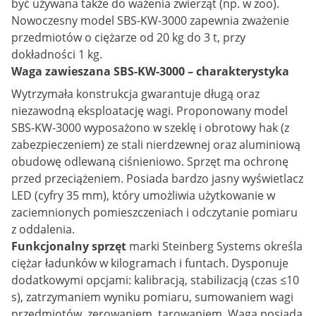
być używana także do ważenia zwierząt (np. w zoo).
Nowoczesny model SBS-KW-3000 zapewnia zważenie
przedmiotów o ciężarze od 20 kg do 3 t, przy
dokładności 1 kg.
Waga zawieszana SBS-KW-3000 – charakterystyka
Wytrzymała konstrukcja gwarantuje długą oraz
niezawodną eksploatację wagi. Proponowany model
SBS-KW-3000 wyposażono w szeklę i obrotowy hak (z
zabezpieczeniem) ze stali nierdzewnej oraz aluminiową
obudowę odlewaną ciśnieniowo. Sprzęt ma ochronę
przed przeciążeniem. Posiada bardzo jasny wyświetlacz
LED (cyfry 35 mm), który umożliwia użytkowanie w
zaciemnionych pomieszczeniach i odczytanie pomiaru
z oddalenia.
Funkcjonalny sprzęt
marki Steinberg Systems określa
ciężar ładunków w kilogramach i funtach. Dysponuje
dodatkowymi opcjami: kalibracją, stabilizacją (czas ≤10
s), zatrzymaniem wyniku pomiaru, sumowaniem wagi
przedmiotów, zerowaniem, tarowaniem. Waga posiada