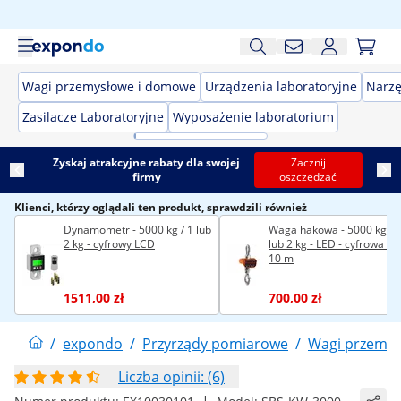
Wagi przemysłowe i domowe
Urządzenia laboratoryjne
Narzę
Zasilacze Laboratoryjne
Wyposażenie laboratorium
Zyskaj atrakcyjne rabaty dla swojej
Zacznij
firmy
oszczędzać
Klienci, którzy oglądali ten produkt, sprawdzili również
Dynamometr - 5000 kg / 1 lub
Waga hakowa - 5000 kg / 
2 kg - cyfrowy LCD
lub 2 kg - LED - cyfrowa - pi
10 m
1511,00 zł
700,00 zł
/
expondo
/
Przyrządy pomiarowe
/
Wagi przemy
Liczba opinii: (6)