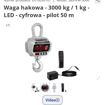
|
Numer produktu:
EX10030101
Model:
SBS-KW-3000
Waga hakowa - 3000 kg / 1 kg -
LED - cyfrowa - pilot 50 m
1/5
Video