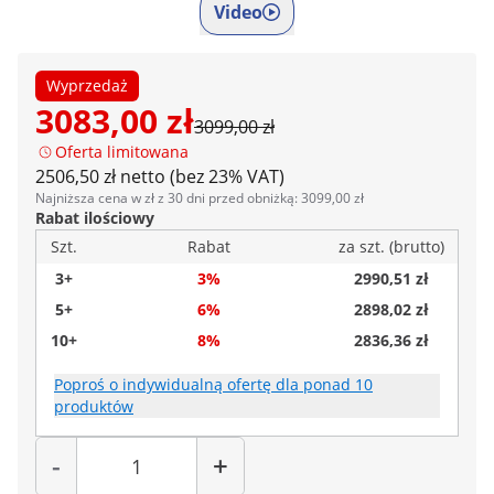
Video
Wyprzedaż
3083,00 zł
3099,00 zł
Oferta limitowana
2506,50 zł netto (bez 23% VAT)
Najniższa cena w zł z 30 dni przed obniżką: 3099,00 zł
Rabat ilościowy
Szt.
Rabat
za szt. (brutto)
3+
3%
2990,51 zł
5+
6%
2898,02 zł
10+
8%
2836,36 zł
Poproś o indywidualną ofertę dla ponad 10
produktów
Liczba
-
+