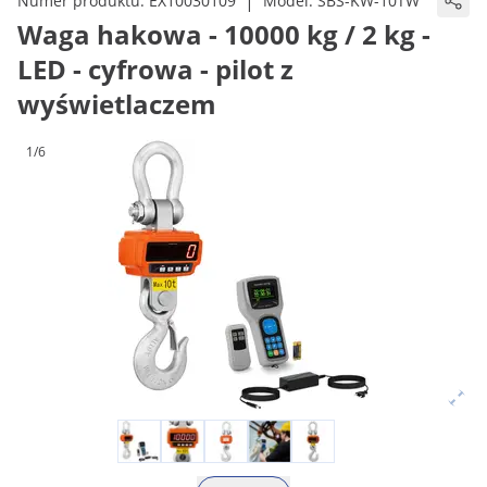
|
Numer produktu:
EX10030109
Model:
SBS-KW-10TW
Waga hakowa - 10000 kg / 2 kg -
LED - cyfrowa - pilot z
wyświetlaczem
1/6