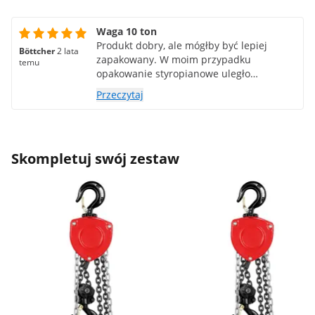
Waga 10 ton
Produkt dobry, ale mógłby być lepiej
Böttcher
2 lata
zapakowany. W moim przypadku
temu
opakowanie styropianowe uległo
całkowitemu zniszczeniu. Łuski prawie
Przeczytaj
wypadły z pudełka
Skompletuj swój zestaw