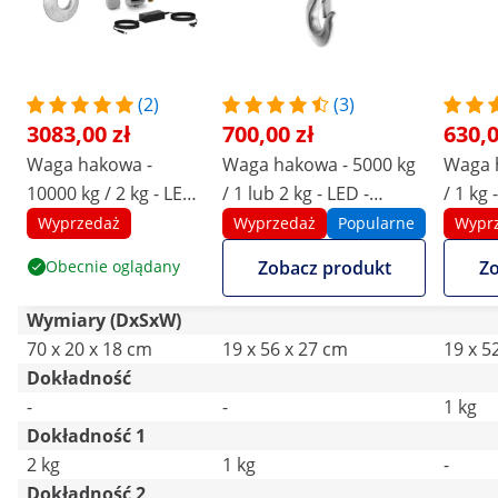
(2)
(3)
3083,00 zł
700,00 zł
630,0
Waga hakowa -
Waga hakowa - 5000 kg
Waga 
10000 kg / 2 kg - LED
/ 1 lub 2 kg - LED -
/ 1 kg 
- cyfrowa - pilot z
cyfrowa - pilot 10 m
pilot 
Wyprzedaż
Wyprzedaż
Popularne
Wypr
wyświetlaczem
Obecnie oglądany
Zobacz produkt
Zo
Wymiary (DxSxW)
70 x 20 x 18 cm
19 x 56 x 27 cm
19 x 5
Dokładność
-
-
1 kg
Dokładność 1
2 kg
1 kg
-
Dokładność 2