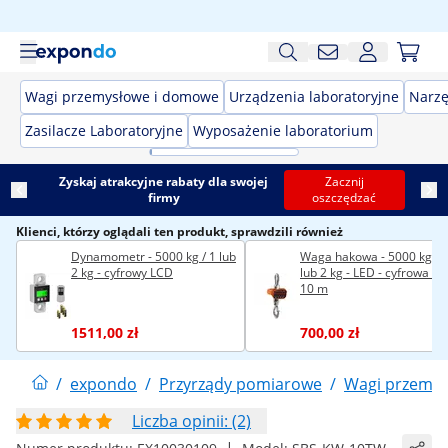
Wagi przemysłowe i domowe
Urządzenia laboratoryjne
Narzę
Zasilacze Laboratoryjne
Wyposażenie laboratorium
Zyskaj atrakcyjne rabaty dla swojej
Zacznij
firmy
oszczędzać
Klienci, którzy oglądali ten produkt, sprawdzili również
Dynamometr - 5000 kg / 1 lub
Waga hakowa - 5000 kg / 
2 kg - cyfrowy LCD
lub 2 kg - LED - cyfrowa - pi
10 m
1511,00 zł
700,00 zł
/
expondo
/
Przyrządy pomiarowe
/
Wagi przemy
Liczba opinii: (2)