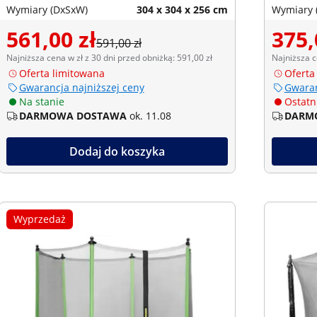
Wymiary (DxSxW)
304 x 304 x 256 cm
Wymiary 
561,00 zł
375,
591,00 zł
Najniższa cena w zł z 30 dni przed obniżką: 591,00 zł
Najniższa c
Oferta limitowana
Oferta
Gwarancja najniższej ceny
Gwaran
Na stanie
Ostatni
DARMOWA DOSTAWA
ok. 11.08
DARM
Dodaj do koszyka
Wyprzedaż