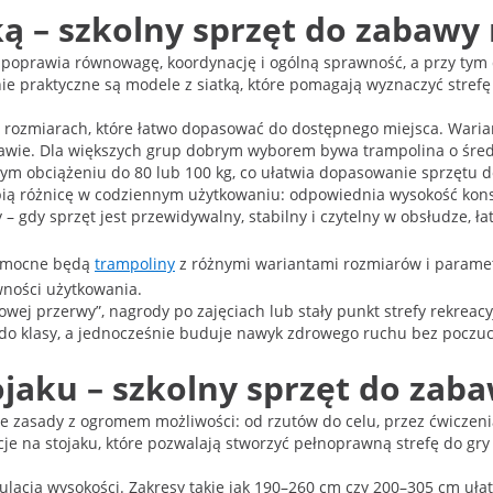
ką – szkolny sprzęt do zabaw
poprawia równowagę, koordynację i ogólną sprawność, a przy tym d
ólnie praktyczne są modele z siatką, które pomagają wyznaczyć stre
 rozmiarach, które łatwo dopasować do dostępnego miejsca. Warian
bawie. Dla większych grup dobrym wyborem bywa trampolina o śred
m obciążeniu do 80 lub 100 kg, co ułatwia dopasowanie sprzętu d
bią różnicę w codziennym użytkowaniu: odpowiednia wysokość konstr
 gdy sprzęt jest przewidywalny, stabilny i czytelny w obsłudze, 
 pomocne będą
trampoliny
z różnymi wariantami rozmiarów i paramet
wności użytkowania.
j przerwy”, nagrody po zajęciach lub stały punkt strefy rekreacyj
e do klasy, a jednocześnie buduje nawyk zdrowego ruchu bez poczu
jaku – szkolny sprzęt do zaba
ste zasady z ogromem możliwości: od rzutów do celu, przez ćwiczenia
cje na stojaku, które pozwalają stworzyć pełnoprawną strefę do gry
gulacją wysokości. Zakresy takie jak 190–260 cm czy 200–305 cm uł