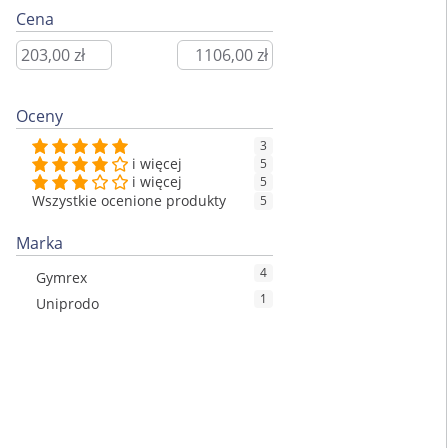
Cena
Oceny
3
i więcej
5
i więcej
5
Wszystkie ocenione produkty
5
Marka
4
Gymrex
1
Uniprodo