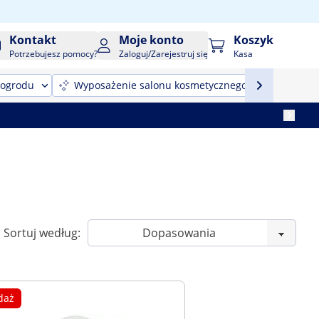
Kontakt
Moje konto
Koszyk
Potrzebujesz pomocy?
Zaloguj/Zarejestruj się
Kasa
 ogrodu
Wyposażenie salonu kosmetycznego
Sprzęt
Sortuj według:
daż