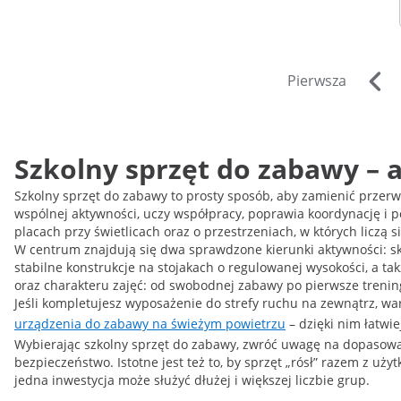
Pierwsza
Szkolny sprzęt do zabawy – a
Szkolny sprzęt do zabawy to prosty sposób, aby zamienić przer
wspólnej aktywności, uczy współpracy, poprawia koordynację i p
placach przy świetlicach oraz o przestrzeniach, w których liczą s
W centrum znajdują się dwa sprawdzone kierunki aktywności: skok
stabilne konstrukcje na stojakach o regulowanej wysokości, a t
oraz charakteru zajęć: od swobodnej zabawy po pierwsze trening
Jeśli kompletujesz wyposażenie do strefy ruchu na zewnątrz, wa
urządzenia do zabawy na świeżym powietrzu
– dzięki nim łatwi
Wybierając szkolny sprzęt do zabawy, zwróć uwagę na dopasowan
bezpieczeństwo. Istotne jest też to, by sprzęt „rósł” razem z u
jedna inwestycja może służyć dłużej i większej liczbie grup.