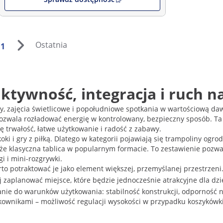
Ostatnia
1
ktywność, integracja i ruch n
wy, zajęcia świetlicowe i popołudniowe spotkania w wartościową d
ozwala rozładować energię w kontrolowany, bezpieczny sposób. Ta 
ię trwałość, łatwe użytkowanie i radość z zabawy.
i i gry z piłką. Dlatego w kategorii pojawiają się trampoliny ogro
akże klasyczna tablica w popularnym formacie. To zestawienie pozw
i i mini-rozgrywki.
rto potraktować je jako element większej, przemyślanej przestrze
ej zaplanować miejsce, które będzie jednocześnie atrakcyjne dla dz
ie do warunków użytkowania: stabilność konstrukcji, odporność n
żytkownikami – możliwość regulacji wysokości w przypadku koszyków