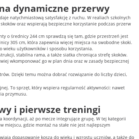
y na dynamiczne przerwy
aje natychmiastową satysfakcję z ruchu. W realiach szkolnych
fę skoków oraz wspierają bezpieczne korzystanie podczas przerw
ty o średnicy 244 cm sprawdzą się tam, gdzie przestrzeń jest
nicy 305 cm, która zapewnia więcej miejsca na swobodne skoki.
o wieku użytkowników i sposobu korzystania.
ukcji, stabilna rama, a także siatka chroniąca strefę skoków.
łatwiej wkomponować go w plan dnia oraz w zasady bezpiecznej
rów. Dzięki temu można dobrać rozwiązanie do liczby dzieci,
nej. To sprzęt, który wspiera regularność aktywności: nawet
cia przymusu.
wy i pierwsze treningi
 koordynacji, aż po mecze integrujące grupę. W tej kategorii
 w miejscu, gdzie montaż na stałe nie jest najlepszym
atwiają dopasowanie kosza do wieku i wzrostu uczniów, a także do