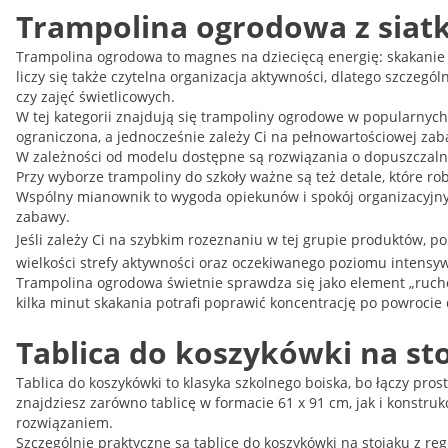
Trampolina ogrodowa z siat
Trampolina ogrodowa to magnes na dziecięcą energię: skakanie 
liczy się także czytelna organizacja aktywności, dlatego szczeg
czy zajęć świetlicowych.
W tej kategorii znajdują się trampoliny ogrodowe w popularnych
ograniczona, a jednocześnie zależy Ci na pełnowartościowej za
W zależności od modelu dostępne są rozwiązania o dopuszczalny
Przy wyborze trampoliny do szkoły ważne są też detale, które ro
Wspólny mianownik to wygoda opiekunów i spokój organizacyjny –
zabawy.
Jeśli zależy Ci na szybkim rozeznaniu w tej grupie produktów,
wielkości strefy aktywności oraz oczekiwanego poziomu intensy
Trampolina ogrodowa świetnie sprawdza się jako element „ruchowe
kilka minut skakania potrafi poprawić koncentrację po powroci
Tablica do koszykówki na sto
Tablica do koszykówki to klasyka szkolnego boiska, bo łączy pro
znajdziesz zarówno tablicę w formacie 61 x 91 cm, jak i konstruk
rozwiązaniem.
Szczególnie praktyczne są tablice do koszykówki na stojaku z re