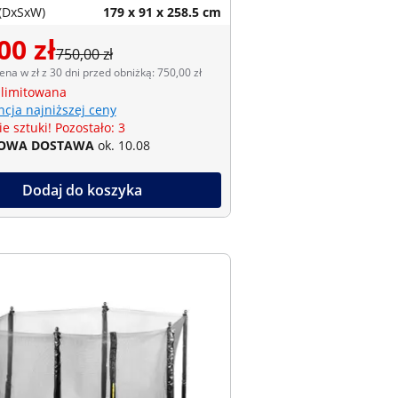
(DxSxW)
179 x 91 x 258.5 cm
00 zł
750,00 zł
ena w zł z 30 dni przed obniżką: 750,00 zł
 limitowana
cja najniższej ceny
e sztuki! Pozostało: 3
OWA DOSTAWA
ok. 10.08
Dodaj do koszyka