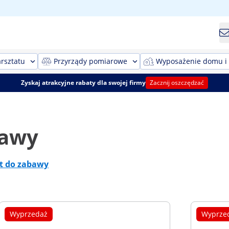
rsztatu
Przyrządy pomiarowe
Wyposażenie domu i
Zyskaj atrakcyjne rabaty dla swojej firmy
Zacznij oszczędzać
bawy
ęt do zabawy
Wyprzedaż
Wyprze