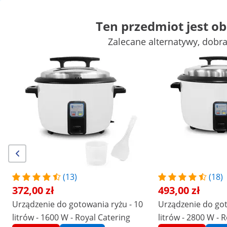
Ten przedmiot jest o
Zalecane alternatywy, dobr
Mała gastronomia
Urządzenia grzewcze
Meble gastronomicz
Urządzenia chłodnicze
Wyposażenie baru
Wyposażenie masa
Zyskaj atrakcyjne rabaty dla swojej
Zacznij
firmy
oszczędzać
Klienci, którzy oglądali ten produkt, sprawdzili również
Piec niskotemperaturowy -
czujnik temperatury i timer -
GN 1/1 - Royal Catering
3399,00 zł
(13)
(18)
372,00 zł
493,00 zł
/
expondo
/
Wyposażenie gastronomii
/
Urządzen
Urządzenie do gotowania ryżu - 10
Urządzenie do got
Brak
Niech Twoja opinia będzie
litrów - 1600 W - Royal Catering
litrów - 2800 W - 
pierwsza
opinii