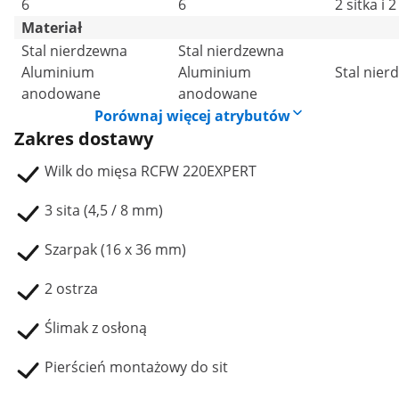
6
6
2 sitka i 
Materiał
Stal nierdzewna
Stal nierdzewna
Aluminium
Aluminium
Stal nier
anodowane
anodowane
Porównaj więcej atrybutów
Zakres dostawy
Wilk do mięsa RCFW 220EXPERT
3 sita (4,5 / 8 mm)
Szarpak (16 x 36 mm)
2 ostrza
Ślimak z osłoną
Pierścień montażowy do sit