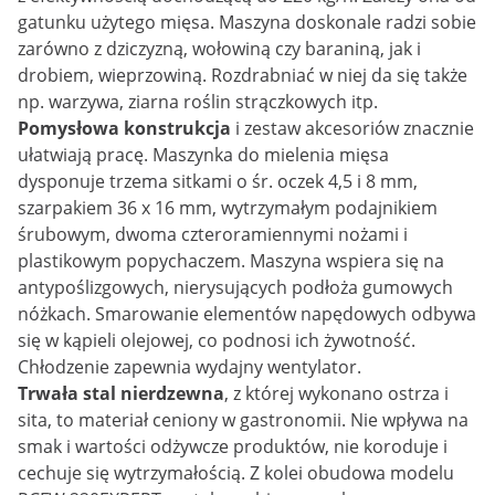
gatunku użytego mięsa. Maszyna doskonale radzi sobie
zarówno z dziczyzną, wołowiną czy baraniną, jak i
drobiem, wieprzowiną. Rozdrabniać w niej da się także
np. warzywa, ziarna roślin strączkowych itp.
Pomysłowa konstrukcja
i zestaw akcesoriów znacznie
ułatwiają pracę. Maszynka do mielenia mięsa
dysponuje trzema sitkami o śr. oczek 4,5 i 8 mm,
szarpakiem 36 x 16 mm, wytrzymałym podajnikiem
śrubowym, dwoma czteroramiennymi nożami i
plastikowym popychaczem. Maszyna wspiera się na
antypoślizgowych, nierysujących podłoża gumowych
nóżkach. Smarowanie elementów napędowych odbywa
się w kąpieli olejowej, co podnosi ich żywotność.
Chłodzenie zapewnia wydajny wentylator.
Trwała stal nierdzewna
, z której wykonano ostrza i
sita, to materiał ceniony w gastronomii. Nie wpływa na
smak i wartości odżywcze produktów, nie koroduje i
cechuje się wytrzymałością. Z kolei obudowa modelu