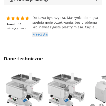
Dostawa była szybka. Maszynka do mięsa
spełnia moje oczekiwania; bez problemu
Anonim
11
kroi nawet żylaste plastry mięsa. Cięcie
miesięcy temu
jest równomierne i ostre. Metalowa płytka
Przeczytaj
ochronna na podajniku mogłaby być nieco
grubsza i nie mieć tak ostrych krawędzi.
Jak na maszynkę z pięcioma ostrzami i
taką wydajnością w tej cenie, to mogę to z
łatwością tolerować. Zdecydowanie
Dane techniczne
polecam.