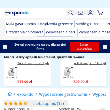
Mała gastronomia
Urządzenia grzewcze
Meble gastronomicz
Urządzenia chłodnicze
Wyposażenie baru
Wyposażenie masa
Zyskaj atrakcyjne rabaty dla swojej
Zacznij
firmy
oszczędzać
Klienci, którzy oglądali ten produkt, sprawdzili również
Wilk do mięsa - 70 kg/h
Wilk do mięsa - 140 kg/h
677,00 zł
809,00 zł
/
expondo
/
Wyposażenie gastronomii
/
Wyposaże
Liczba opinii: (13)
Numer produktu:
Model:
RCFW-