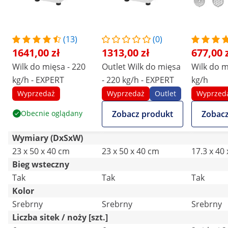
(13)
(0)
1641,00 zł
1313,00 zł
677,00 
Wilk do mięsa - 220
Outlet Wilk do mięsa
Wilk do m
kg/h - EXPERT
- 220 kg/h - EXPERT
kg/h
Wyprzedaż
Wyprzedaż
Outlet
Wyprzed
Obecnie oglądany
Zobacz produkt
Zobacz
Wymiary (DxSxW)
23 x 50 x 40 cm
23 x 50 x 40 cm
17.3 x 40
Bieg wsteczny
Tak
Tak
Tak
Kolor
Srebrny
Srebrny
Srebrny
Liczba sitek / noży [szt.]