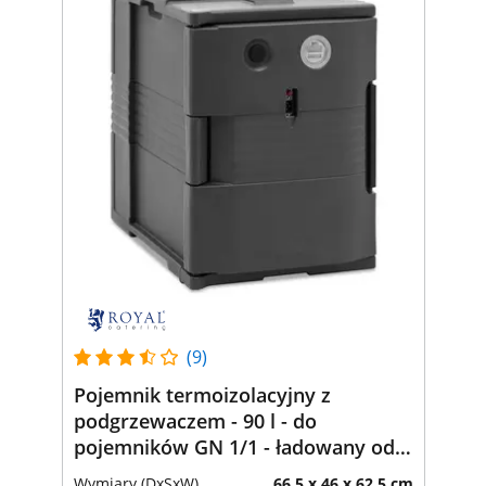
(9)
Pojemnik termoizolacyjny z
podgrzewaczem - 90 l - do
pojemników GN 1/1 - ładowany od
przodu - z wyświetlaczem
Wymiary (DxSxW)
66.5 x 46 x 62.5 cm