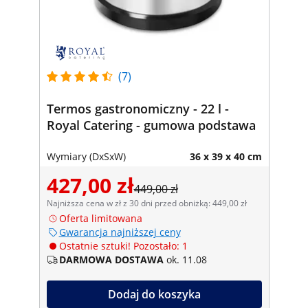
(7)
Termos gastronomiczny - 22 l -
Royal Catering - gumowa podstawa
Wymiary (DxSxW)
36 x 39 x 40 cm
427,00 zł
449,00 zł
Najniższa cena w zł z 30 dni przed obniżką: 449,00 zł
Oferta limitowana
Gwarancja najniższej ceny
Ostatnie sztuki! Pozostało: 1
DARMOWA DOSTAWA
ok. 11.08
Dodaj do koszyka