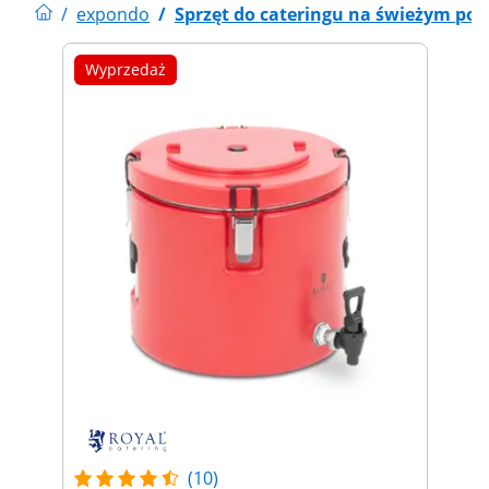
/
expondo
/
Sprzęt do cateringu na świeżym pow
Wyprzedaż
(10)