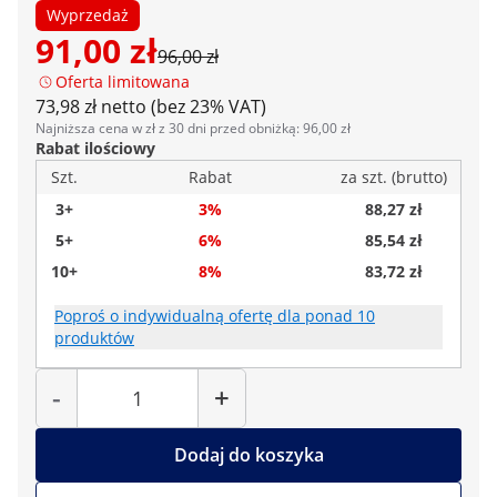
Wyprzedaż
91,00 zł
96,00 zł
Oferta limitowana
73,98 zł netto (bez 23% VAT)
Najniższa cena w zł z 30 dni przed obniżką: 96,00 zł
Rabat ilościowy
Szt.
Rabat
za szt. (brutto)
3+
3%
88,27 zł
5+
6%
85,54 zł
10+
8%
83,72 zł
Poproś o indywidualną ofertę dla ponad 10
produktów
Liczba
-
+
Dodaj do koszyka