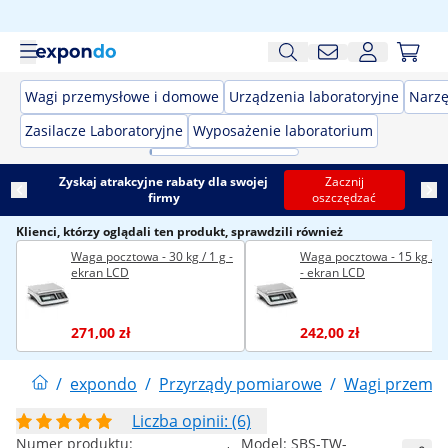
Wagi przemysłowe i domowe
Urządzenia laboratoryjne
Narzę
Zasilacze Laboratoryjne
Wyposażenie laboratorium
Zyskaj atrakcyjne rabaty dla swojej
Zacznij
firmy
oszczędzać
Klienci, którzy oglądali ten produkt, sprawdzili również
Waga pocztowa - 30 kg / 1 g -
Waga pocztowa - 15 kg / 0,
ekran LCD
- ekran LCD
271,00 zł
242,00 zł
/
expondo
/
Przyrządy pomiarowe
/
Wagi przemy
Liczba opinii: (6)
Numer produktu:
Model:
SBS-TW-