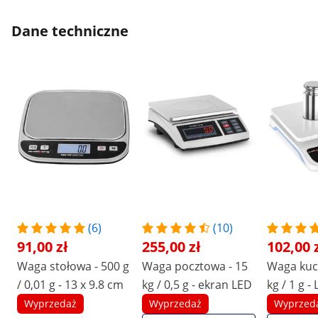
Dane techniczne
(6)
(10)
91,00 zł
255,00 zł
102,00 
Waga stołowa - 500 g
Waga pocztowa - 15
Waga kuc
/ 0,01 g - 13 x 9.8 cm
kg / 0,5 g - ekran LED
kg / 1 g -
Wyprzedaż
Wyprzedaż
Wyprzed