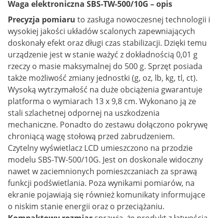
Waga elektroniczna SBS-TW-500/10G – opis
Precyzja pomiaru
to zasługa nowoczesnej technologii i
wysokiej jakości układów scalonych zapewniających
doskonały efekt oraz długi czas stabilizacji. Dzięki temu
urządzenie jest w stanie ważyć z dokładnością 0,01 g
rzeczy o masie maksymalnej do 500 g. Sprzęt posiada
także możliwość zmiany jednostki (g, oz, lb, kg, tl, ct).
Wysoką wytrzymałość na duże obciążenia gwarantuje
platforma o wymiarach 13 x 9,8 cm. Wykonano ją ze
stali szlachetnej odpornej na uszkodzenia
mechaniczne. Ponadto do zestawu dołączono pokrywę
chroniącą wagę stołową przed zabrudzeniem.
Czytelny wyświetlacz LCD umieszczono na przodzie
modelu SBS-TW-500/10G. Jest on doskonale widoczny
nawet w zaciemnionych pomieszczaniach za sprawą
funkcji podświetlania. Poza wynikami pomiarów, na
ekranie pojawiają się również komunikaty informujące
o niskim stanie energii oraz o przeciążaniu.