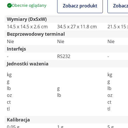
Obecnie oglądany
Zobacz produkt
Zobacz
Wymiary (DxSxW)
14.5 x 14.5 x 2.6 cm
34.5 x 27 x 11.8 cm
21.5 x 15
Bezprzewodowy terminal
Nie
Nie
Nie
Interfejs
-
RS232
-
Jednostki ważenia
kg
kg
g
g
lb
g
lb
oz
lb
oz
ct
ct
tl
tl
Kalibracja
0.05 g
1 g
5 g