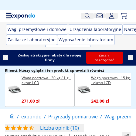
Wagi przemysłowe i domowe
Urządzenia laboratoryjne
Narzę
Zasilacze Laboratoryjne
Wyposażenie laboratorium
Zyskaj atrakcyjne rabaty dla swojej
Zacznij
firmy
oszczędzać
Klienci, którzy oglądali ten produkt, sprawdzili również
Waga pocztowa - 30 kg / 1 g -
Waga pocztowa - 15 kg / 0,
ekran LCD
- ekran LCD
271,00 zł
242,00 zł
/
expondo
/
Przyrządy pomiarowe
/
Wagi przemy
Liczba opinii: (10)