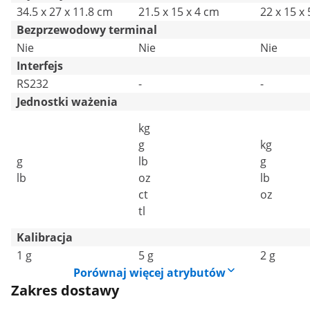
34.5 x 27 x 11.8 cm
21.5 x 15 x 4 cm
22 x 15 x
Bezprzewodowy terminal
Nie
Nie
Nie
Interfejs
RS232
-
-
Jednostki ważenia
kg
g
kg
g
lb
g
lb
oz
lb
ct
oz
tl
Kalibracja
1 g
5 g
2 g
Porównaj więcej atrybutów
Zakres dostawy