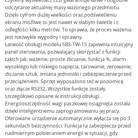
Czytelny wyświetlacz LED gwarantuje łatwe i dogodne
odczytanie aktualnej masy ważonego przedmiotu.
Dzięki cyfrom dużej wielkości oraz podświetleniu
ekranu możliwe to jest nawet w słabym świetle i z
odległości kilku metrów. To sprawia, że proces ważenia
jest niezwykle wygodny i sprawny.
Łatwość obsługi modelu SBS-TW-15 zapewnia intuicyjny
panel sterowania, pozwalający skorzystać z funkcji
takich jak: ważenie, proste zliczanie, funkcja %, alarm
wysokiego lub niskiego napięcia, tarowanie, zerowanie,
zliczanie sztuk, zmiana jednostki i zabezpieczenie przed
przeciążeniem. Sprzęt wyposażono też w poziomicę
oraz złącze RS232. Wszystkie funkcje zostały
szczegółowo opisane w instrukcji obsługi.
Energooszczędność wagi paczkowej osiągnięta została
dzięki inteligentnemu zaprogramowaniu jej pracy.
Oferowane urządzenie automatycznie wyłącza się po 3
sekundach bezczynności. Funkcja ta zabezpiecza przed
nadmiernym pobieraniem energii w sytuacji, gdy