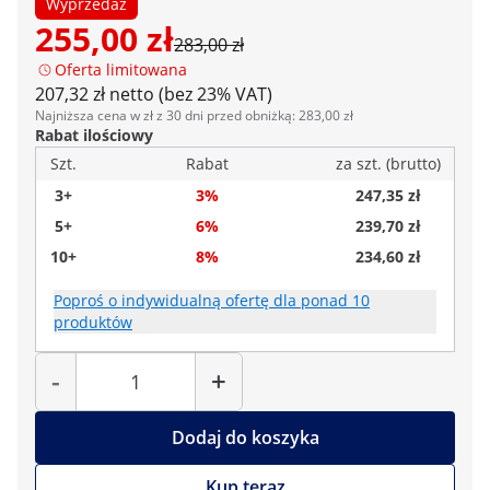
Wyprzedaż
255,00 zł
283,00 zł
Oferta limitowana
207,32 zł netto (bez 23% VAT)
Najniższa cena w zł z 30 dni przed obniżką: 283,00 zł
Rabat ilościowy
Szt.
Rabat
za szt. (brutto)
3+
3%
247,35 zł
5+
6%
239,70 zł
10+
8%
234,60 zł
Poproś o indywidualną ofertę dla ponad 10
produktów
Liczba
-
+
Dodaj do koszyka
Kup teraz