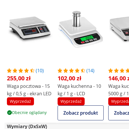
(10)
(14)
255,00 zł
102,00 zł
146,00 
Waga pocztowa - 15
Waga kuchenna - 10
Waga kuc
kg / 0,5 g - ekran LED
kg / 1 g - LCD
5000 g / 1
Wyprzedaż
Wyprzedaż
Wyprzed
Obecnie oglądany
Zobacz produkt
Zobacz
Wymiary (DxSxW)