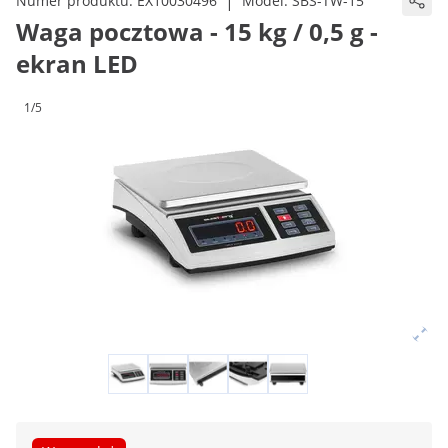
|
Numer produktu:
EX10030496
Model:
SBS-TW-15
Waga pocztowa - 15 kg / 0,5 g -
ekran LED
1/5