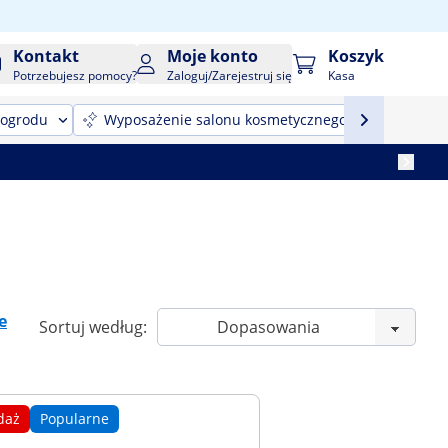
Kontakt
Moje konto
Koszyk
Potrzebujesz pomocy?
Zaloguj/Zarejestruj się
Kasa
 ogrodu
Wyposażenie salonu kosmetycznego
Sprzęt
e
Sortuj według:
daż
Popularne