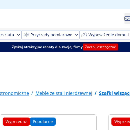
rsztatu
Przyrządy pomiarowe
Wyposażenie domu i
Zyskaj atrakcyjne rabaty dla swojej firmy
Zacznij oszczędzać
stronomiczne
/
Meble ze stali nierdzewnej
/
Szafki wisząc
Wyprzedaż
Popularne
Wyprze