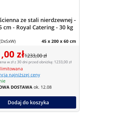
ścienna ze stali nierdzewnej -
5 cm - Royal Catering - 30 kg
(DxSxW)
45 x 200 x 60 cm
,00 zł
1233,00 zł
ena w zł z 30 dni przed obniżką: 1233,00 zł
 limitowana
cja najniższej ceny
nie
OWA DOSTAWA
ok. 12.08
Dodaj do koszyka