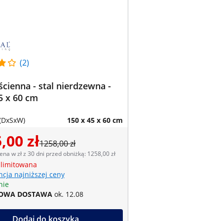
(2)
ścienna - stal nierdzewna -
5 x 60 cm
(DxSxW)
150 x 45 x 60 cm
,00 zł
1258,00 zł
ena w zł z 30 dni przed obniżką: 1258,00 zł
 limitowana
cja najniższej ceny
nie
OWA DOSTAWA
ok. 12.08
Dodaj do koszyka