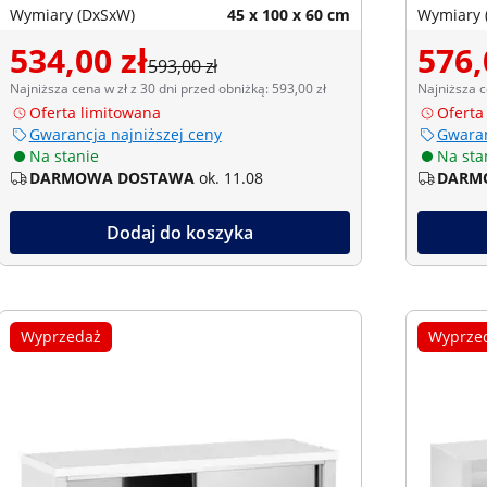
Wymiary (DxSxW)
45 x 100 x 60 cm
Wymiary 
534,00 zł
576,
593,00 zł
Najniższa cena w zł z 30 dni przed obniżką: 593,00 zł
Najniższa c
Oferta limitowana
Oferta
Gwarancja najniższej ceny
Gwaran
Na stanie
Na sta
DARMOWA DOSTAWA
ok. 11.08
DARM
Dodaj do koszyka
Wyprzedaż
Wyprze