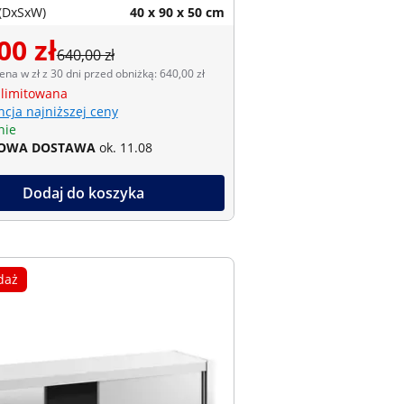
(DxSxW)
40 x 90 x 50 cm
00 zł
640,00 zł
ena w zł z 30 dni przed obniżką: 640,00 zł
 limitowana
cja najniższej ceny
nie
OWA DOSTAWA
ok. 11.08
Dodaj do koszyka
daż