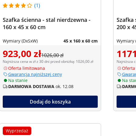
(1)
Szafka ścienna - stal nierdzewna -
Szafka 
160 x 45 x 60 cm
200 x 4
Wymiary (DxSxW)
45 x 160 x 60 cm
Wymiary 
923,00 zł
1171
1026,00 zł
Najniższa cena w zł z 30 dni przed obniżką: 1026,00 zł
Najniższa c
Oferta limitowana
Oferta
Gwarancja najniższej ceny
Gwaran
Na stanie
Na sta
DARMOWA DOSTAWA
ok. 12.08
DARM
Dodaj do koszyka
Wyprzedaż