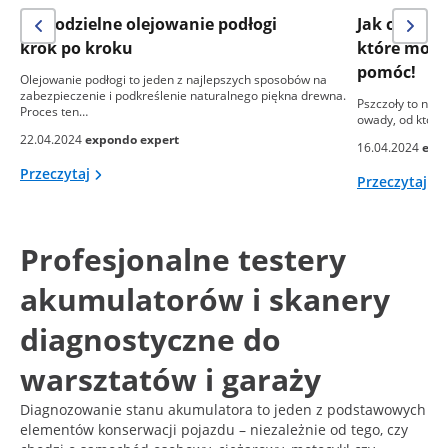
Samodzielne olejowanie podłogi
Jak chronić
krok po kroku
które może
pomóc!
Olejowanie podłogi to jeden z najlepszych sposobów na
zabezpieczenie i podkreślenie naturalnego piękna drewna.
Pszczoły to nie 
Proces ten…
owady, od który
22.04.2024
expondo expert
16.04.2024
exp
Przeczytaj
Przeczytaj
Profesjonalne testery
akumulatorów i skanery
diagnostyczne do
warsztatów i garaży
Diagnozowanie stanu akumulatora to jeden z podstawowych
elementów konserwacji pojazdu – niezależnie od tego, czy