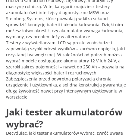
chodzi o samochód osobowy, ciężarowy, motocykl czy
maszynę rolniczą. W tej kategorii znajdziesz testery
akumulatorów i interfejsy diagnostyczne MSW oraz
Steinberg Systems, które pozwalają w kilka sekund
sprawdzić kondycję baterii i układu ładowania. Dzięki nim
możesz łatwo określić, czy akumulator wymaga ładowania,
wymiany, czy problem leży w alternatorze.
Testery z wyświetlaczami LCD są proste w obsłudze i
zapewniają szybki odczyt wyników – zarówno napięcia, jak i
rezystancji wewnętrznej. W zależności od potrzeb możesz
wybrać modele obsługujące akumulatory 12 V lub 24 V, a
szeroki zakres pojemności – nawet do 250 Ah – pozwala na
diagnostykę większości baterii rozruchowych.
Zabezpieczenia przed odwrotną polaryzacją chronią
urządzenie i użytkownika, a solidna konstrukcja gwarantuje
długą żywotność nawet przy intensywnym użytkowaniu w
warsztacie.
Jaki tester akumulatorów
wybrać?
Decydując, jaki tester akumulatorów wybrać, zwróć uwagę