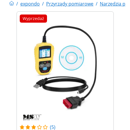
/
expondo
/
Przyrządy pomiarowe
/
Narzędzia po
Wyprzedaż
(5)