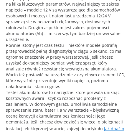
na kilka kluczowych parametrów. Najważniejszy to zakres
napięcia – modele 12 V są wystarczające dla samochodów
osobowych i motocykli, natomiast urządzenia 12/24 V
sprawdzą się w pojazdach ciężarowych, dostawczych i
rolniczych. Drugim aspektem jest zakres pojemności
akumulatorów (Ah) – im szerszy, tym bardziej uniwersalne
urządzenie.
Równie istotny jest czas testu – niektóre modele potrafią
przeprowadzić pełną diagnostykę w ciągu 5 sekund, co ma
ogromne znaczenie w pracy warsztatowej. Jeśli chcesz
uzyskać dokładniejszy pomiar, wybierz sprzęt, który
analizuje również rezystancję wewnętrzną akumulatora.
Warto też postawić na urządzenie z czytelnym ekranem LCD,
które wyraźnie prezentuje wyniki napięcia, poziomu
naładowania i stanu ogniw.
Tester akumulatorów to narzędzie, które pozwala uniknąć
kosztownych awarii i szybko rozpoznać problemy z
zasilaniem. W domowym garażu umożliwia samodzielne
sprawdzenie stanu baterii, a w warsztacie – błyskawiczną
ocenę kondycji akumulatora bez konieczności jego
demontażu. Jeśli chcesz dowiedzieć się więcej o pielęgnacji
instalacji elektrycznej w aucie, zajrzyj do artykułu
Jak dbać o