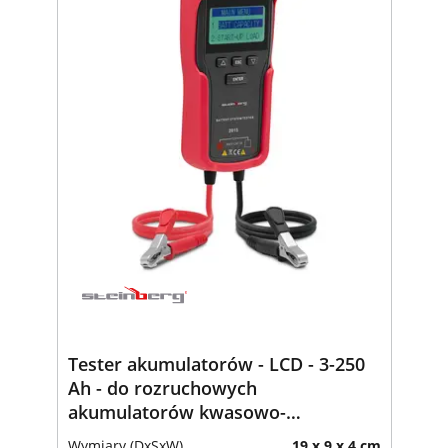
Tester akumulatorów - LCD - 3-250
Ah - do rozruchowych
akumulatorów kwasowo-
ołowiowych
Wymiary (DxSxW)
19 x 9 x 4 cm