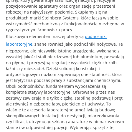
sprzęt, który gwarantuje stabilizację naczyń, precyzyjne
pozycjonowanie aparatury oraz organizację przestrzeni
roboczej na najwyższym poziomie. Skupiamy się na
produktach marki Steinberg Systems, które łączą w sobie
wytrzymałość mechaniczną z funkcjonalnością niezbędną w
rygorystycznym środowisku pracy.
Kluczowym elementem naszej oferty są
podnośniki
laboratoryjne
, znane również jako podnośniki nożycowe. Te
niepozorne, ale niezwykle istotne urządzenia, wykonane z
wysokiej jakości stali nierdzewnej lub aluminium, pozwalają
na płynną i precyzyjną regulację wysokości ciężkich kolb,
łaźni czy mieszadeł. Dzięki solidnej konstrukcji i
antypoślizgowym nóżkom zapewniają one stabilność, która
jest krytyczna podczas pracy z substancjami chemicznymi.
Obok podnośników, fundamentem wyposażenia są
kompletne statywy laboratoryjne. Oferowane przez nas
zestawy zawierają nie tylko ciężką, stabilną podstawę i pręt,
ale również niezbędne łapy, pierścienie i uchwyty. To
właśnie te akcesoria laboratoryjne umożliwiają budowę
skomplikowanych instalacji do destylacji, miareczkowania
czy filtracji, utrzymując szklaną aparaturę w nienaruszonym
stanie i w odpowiedniej pozycji. Wybierając sprzęt z tej