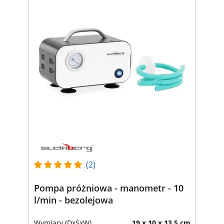
(2)
Pompa próżniowa - manometr - 10
l/min - bezolejowa
Wymiary (DxSxW)
19 x 10 x 13.5 cm