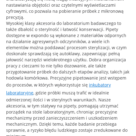
nastawiania objętości oraz czytelnymi wyświetlaczami
cyfrowymi, co pozwala na pobieranie próbek z mikronową
precyzją.
Wysokiej klasy akcesoria do laboratorium badawczego to
także dbałość o sterylność i łatwość konserwacji. Pipety
dostępne w expondo są wykonane z materiałów odpornych
na działanie agresywnych odczynników, a wiele ich
elementów można poddawać procesom sterylizacji, w czym
doskonale sprawdzają się autoklawy, zapewniając pełną
jałowość narzędzi wielokrotnego użytku. Dobra organizacja
pracy z cieczami to nie tylko dozowanie, ale także
przygotowanie próbek do dalszych etapów analizy, takich jak
hodowla komórkowa. Precyzyjne pipetowanie jest wstępem
do procesów, w których wykorzystuje się
inkubatory
laboratoryjne
, gdzie próbki muszą trafić w idealnie
odmierzonej ilości i w sterylnych warunkach. Nasze
akcesoria, w tym statywy na pipety, pomagają utrzymać
porządek na stole laboratoryjnym, chroniąc precyzyjne
mechanizmy przed zanieczyszczeniem i uszkodzeniem
mechanicznym. Dzięki temu, każde badanie przebiega
sprawnie, a ryzyko błędu ludzkiego zostaje zredukowane do