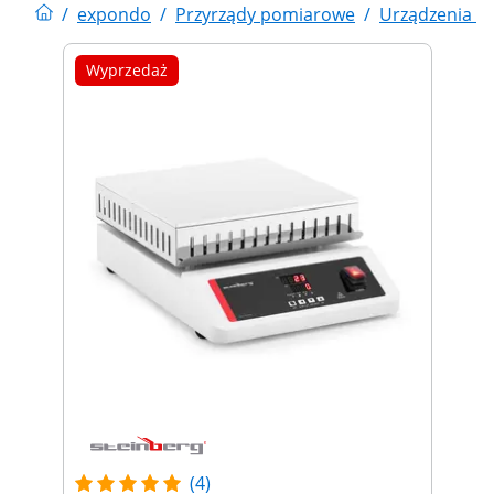
/
expondo
/
Przyrządy pomiarowe
/
Urządzenia la
Wyprzedaż
(4)