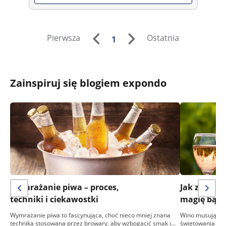
Pierwsza
Ostatnia
1
Zainspiruj się blogiem expondo
Wymrażanie piwa – proces,
Jak zrobić
techniki i ciekawostki
magię bąbe
Wymrażanie piwa to fascynująca, choć nieco mniej znana
Wino musujące, 
technika stosowana przez browary, aby wzbogacić smak i…
świętowania i el