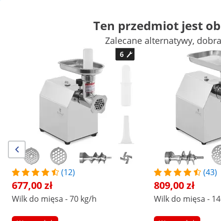
Ten przedmiot jest o
Zalecane alternatywy, dobr
Mała gastronomia
Urządzenia grzewcze
Meble gastronomicz
Urządzenia chłodnicze
Wyposażenie baru
Wyposażenie masa
Zyskaj atrakcyjne rabaty dla swojej
Zacznij
firmy
oszczędzać
Klienci, którzy oglądali ten produkt, sprawdzili również
Wilk do mięsa - 70 kg/h
Wilk do mięsa - 140 kg/h
677,00 zł
809,00 zł
(12)
(43)
677,00 zł
809,00 zł
/
expondo
/
Wyposażenie gastronomii
/
Wyposaże
Wilk do mięsa - 70 kg/h
Wilk do mięsa - 14
Liczba opinii: (1)