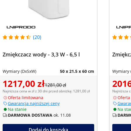
(20)
Zmiękczacz wody - 3,3 W - 6,5 l
Zmiękcz
Wymiary (DxSxW)
50 x 21.5 x 60 cm
Wymiary 
1217,00 zł
2016
1281,00 zł
Najniższa cena w zł z 30 dni przed obniżką: 1281,00 zł
Najniższa c
Oferta limitowana
Oferta
Gwarancja najniższej ceny
Gwaran
Na stanie
Na sta
DARMOWA DOSTAWA
ok. 11.08
DARM
Dodaj do koszyka