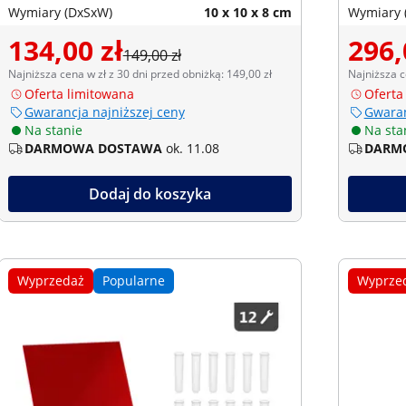
Wymiary (DxSxW)
10 x 10 x 8 cm
Wymiary 
134,00 zł
296,
149,00 zł
Najniższa cena w zł z 30 dni przed obniżką: 149,00 zł
Najniższa c
Oferta limitowana
Oferta
Gwarancja najniższej ceny
Gwaran
Na stanie
Na sta
DARMOWA DOSTAWA
ok. 11.08
DARM
Dodaj do koszyka
Wyprzedaż
Popularne
Wyprze