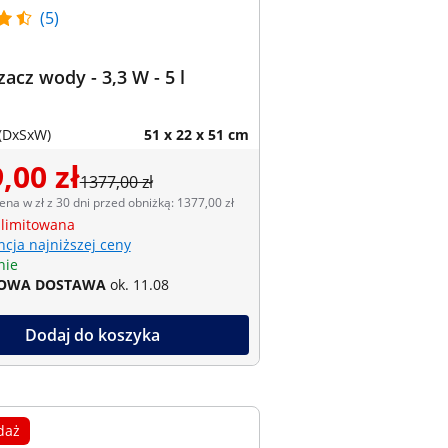
(5)
acz wody - 3,3 W - 5 l
(DxSxW)
51 x 22 x 51 cm
,00 zł
1377,00 zł
ena w zł z 30 dni przed obniżką: 1377,00 zł
 limitowana
cja najniższej ceny
nie
OWA DOSTAWA
ok. 11.08
Dodaj do koszyka
daż