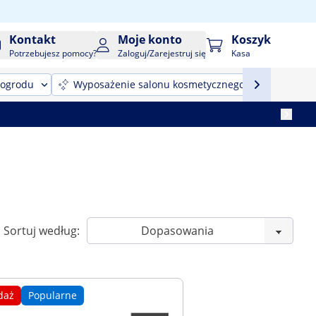
Kontakt
Moje konto
Koszyk
Potrzebujesz pomocy?
Zaloguj/Zarejestruj się
Kasa
 ogrodu
Wyposażenie salonu kosmetycznego
Sprzęt
Sortuj według:
daż
Popularne