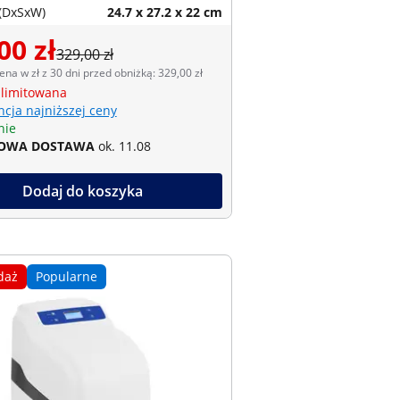
(DxSxW)
24.7 x 27.2 x 22 cm
00 zł
329,00 zł
ena w zł z 30 dni przed obniżką: 329,00 zł
 limitowana
cja najniższej ceny
nie
OWA DOSTAWA
ok. 11.08
Dodaj do koszyka
daż
Popularne