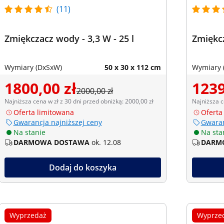
(11)
Zmiękczacz wody - 3,3 W - 25 l
Zmiękcz
Wymiary (DxSxW)
50 x 30 x 112 cm
Wymiary 
1800,00 zł
1239
2000,00 zł
Najniższa cena w zł z 30 dni przed obniżką: 2000,00 zł
Najniższa c
Oferta limitowana
Oferta
Gwarancja najniższej ceny
Gwaran
Na stanie
Na sta
DARMOWA DOSTAWA
ok. 12.08
DARM
Dodaj do koszyka
Wyprzedaż
Wyprze