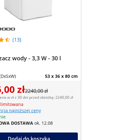
(13)
acz wody - 3,3 W - 30 l
(DxSxW)
53 x 36 x 80 cm
,00 zł
2240,00 zł
ena w zł z 30 dni przed obniżką: 2240,00 zł
 limitowana
cja najniższej ceny
nie
OWA DOSTAWA
ok. 12.08
Dodaj do koszyka