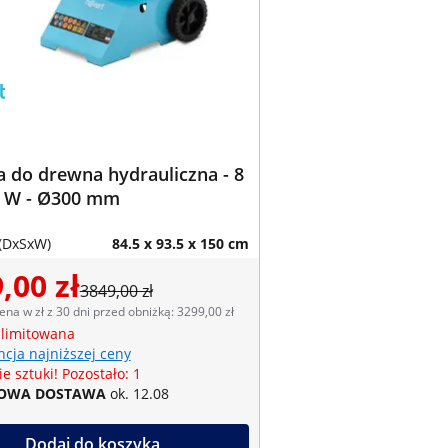
 do drewna hydrauliczna - 8
00 W - Ø300 mm
(DxSxW)
84.5 x 93.5 x 150 cm
,00 zł
3849,00 zł
ena w zł z 30 dni przed obniżką: 3299,00 zł
 limitowana
cja najniższej ceny
e sztuki! Pozostało: 1
OWA DOSTAWA
ok. 12.08
Dodaj do koszyka