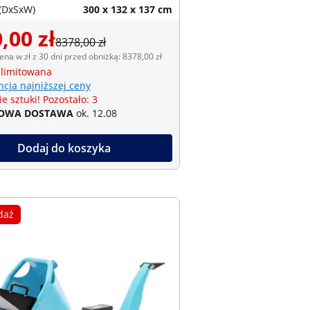
(DxSxW)
300 x 132 x 137 cm
,00 zł
8378,00 zł
ena w zł z 30 dni przed obniżką: 8378,00 zł
 limitowana
cja najniższej ceny
e sztuki! Pozostało: 3
OWA DOSTAWA
ok. 12.08
Dodaj do koszyka
daż