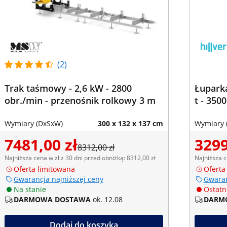
(2)
Trak taśmowy - 2,6 kW - 2800
Łuparka
obr./min - przenośnik rolkowy 3 m
t - 35
Wymiary (DxSxW)
300 x 132 x 137 cm
Wymiary 
7481,00 zł
3299
8312,00 zł
Najniższa cena w zł z 30 dni przed obniżką: 8312,00 zł
Najniższa c
Oferta limitowana
Oferta
Gwarancja najniższej ceny
Gwaran
Na stanie
Ostatni
DARMOWA DOSTAWA
ok. 12.08
DARM
Dodaj do koszyka