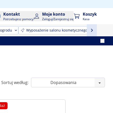
Kontakt
Moje konto
Koszyk
Potrzebujesz pomocy?
Zaloguj/Zarejestruj się
Kasa
 ogrodu
Wyposażenie salonu kosmetycznego
Sprzęt
Sortuj według:
daż