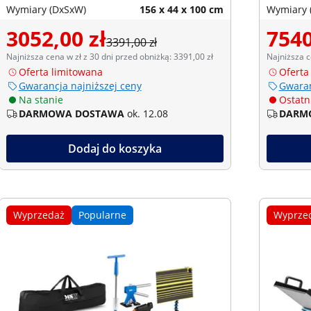
Wymiary (DxSxW)
156 x 44 x 100 cm
Wymiary 
3052,00 zł
7540
3391,00 zł
Najniższa cena w zł z 30 dni przed obniżką: 3391,00 zł
Najniższa c
Oferta limitowana
Oferta
Gwarancja najniższej ceny
Gwaran
Na stanie
Ostatni
DARMOWA DOSTAWA
ok. 12.08
DARM
Dodaj do koszyka
Wyprzedaż
Popularne
Wyprze