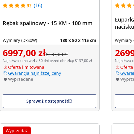
(16)
Łuparka
Rębak spalinowy - 15 KM - 100 mm
nacisku
Wymiary (DxSxW)
180 x 80 x 115 cm
Wymiary 
6997,00 zł
2699
8137,00 zł
Najniższa cena w zł z 30 dni przed obniżką: 8137,00 zł
Najniższa c
Oferta limitowana
Oferta
Gwarancja najniższej ceny
Gwaran
Wyprzedane
Wyprz
Sprawdź dostępność
Wyprzedaż