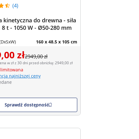
(4)
 kinetyczna do drewna - siła
 8 t - 1050 W - Ø50-280 mm
(DxSxW)
160 x 48.5 x 105 cm
,00 zł
2949,00 zł
ena w zł z 30 dni przed obniżką: 2949,00 zł
 limitowana
cja najniższej ceny
edane
Sprawdź dostępność