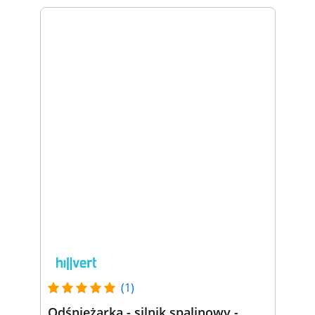
(1)
Odśnieżarka - silnik spalinowy -