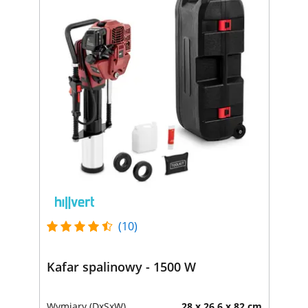
(10)
Kafar spalinowy - 1500 W
Wymiary (DxSxW)
28 x 26.6 x 82 cm