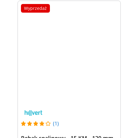
Wyprzedaż
(1)
Rębak spalinowy - 15 KM - 120 mm -