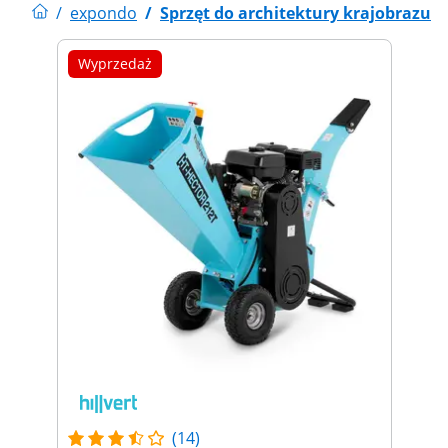
/
expondo
/
Sprzęt do architektury krajobrazu
Wyprzedaż
(14)