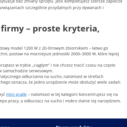
ytuacje bez zmiany sprzętu. Jeśli kompletujesz szersze zaplecze
 rozwiązaniach szczególnie przydatnych przy dywanach i
irmy – proste kryteria,
aktowy model 1200 W z 20-litrowym zbiornikiem – łatwo go
chni, postaw na mocniejsze jednostki 2000–3000 W, które lepiej
rzątasz w trybie „ciągłym” i nie chcesz tracić czasu na częste
b w samochodzie serwisowym.
tematycznego odkurzania na sucho, natomiast w strefach
chego oznacza, że jedno urządzenie może obsłużyć wiele zadań:
 być
mini pralki
– natomiast w tej kategorii koncentrujesz się na
mpo pracy, a odkurzacz na sucho i mokro stanie się narzędziem,