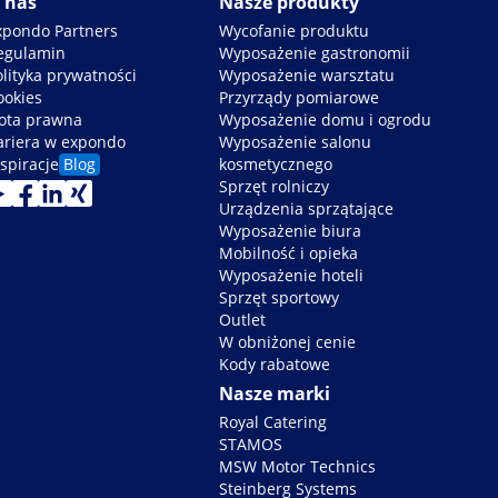
 nas
Nasze produkty
xpondo Partners
Wycofanie produktu
egulamin
Wyposażenie gastronomii
olityka prywatności
Wyposażenie warsztatu
ookies
Przyrządy pomiarowe
ota prawna
Wyposażenie domu i ogrodu
ariera w expondo
Wyposażenie salonu
spiracje
Blog
kosmetycznego
Sprzęt rolniczy
Urządzenia sprzątające
Wyposażenie biura
Mobilność i opieka
Wyposażenie hoteli
Sprzęt sportowy
Outlet
W obniżonej cenie
Kody rabatowe
Nasze marki
Royal Catering
STAMOS
MSW Motor Technics
Steinberg Systems