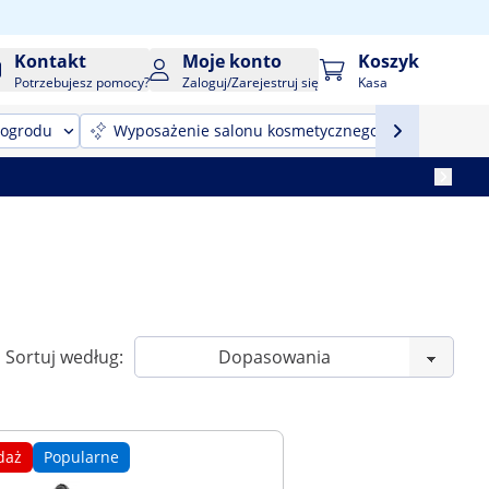
Kontakt
Moje konto
Koszyk
Potrzebujesz pomocy?
Zaloguj/Zarejestruj się
Kasa
 ogrodu
Wyposażenie salonu kosmetycznego
Sprzęt
Sortuj według:
daż
Popularne