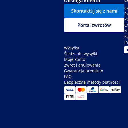
Obsługa klienta
O
e
Skontaktuj się z nami
R
P
Portal zwrotów
C
N
K
In
Wysyłka
Śledzenie wysyłki
Moje konto
Zwrot i anulowanie
Gwarancja premium
FAQ
Bezpieczne metody płatności