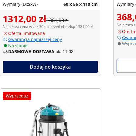
Wymiary (DxSxW)
60 x 56 x 110 cm
Wymiary 
368,
1312,00 zł
1381,00 zł
Najniższa c
Najniższa cena w zł z 30 dni przed obniżką: 1381,00 zł
Oferta
Oferta limitowana
Gwaran
Gwarancja najniższej ceny
Wyprz
Na stanie
DARMOWA DOSTAWA
ok. 11.08
Dodaj do koszyka
Wyprzedaż