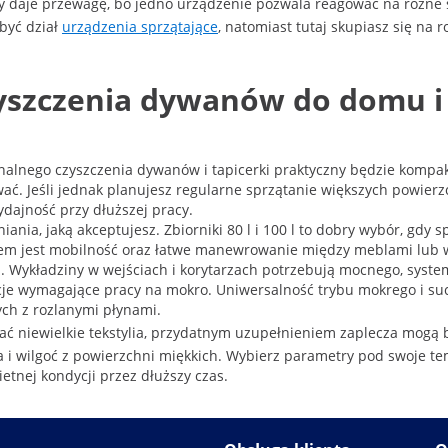
hy daje przewagę, bo jedno urządzenie pozwala reagować na różne s
być dział
urządzenia sprzątające
, natomiast tutaj skupiasz się na
yszczenia dywanów do domu i f
zjonalnego czyszczenia dywanów i tapicerki praktyczny będzie komp
ać. Jeśli jednak planujesz regularne sprzątanie większych powierz
dajność przy dłuższej pracy.
ia, jaką akceptujesz. Zbiorniki 80 l i 100 l to dobry wybór, gdy sp
ytetem jest mobilność oraz łatwe manewrowanie między meblami lu
iej. Wykładziny w wejściach i korytarzach potrzebują mocnego, sys
acje wymagające pracy na mokro. Uniwersalność trybu mokrego i su
ch z rozlanymi płynami.
ać niewielkie tekstylia, przydatnym uzupełnieniem zaplecza mogą
 i wilgoć z powierzchni miękkich. Wybierz parametry pod swoje te
etnej kondycji przez dłuższy czas.