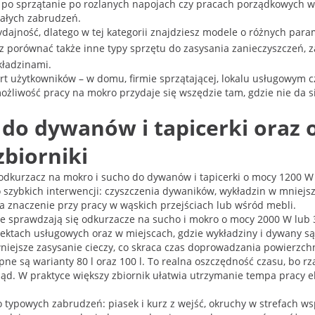
, po sprzątanie po rozlanych napojach czy pracach porządkowych 
wałych zabrudzeń.
wydajność, dlatego w tej kategorii znajdziesz modele o różnych par
z porównać także inne typy sprzętu do zasysania zanieczyszczeń, z
kładzinami.
fort użytkowników – w domu, firmie sprzątającej, lokalu usługowy
ożliwość pracy na mokro przydaje się wszędzie tam, gdzie nie da s
do dywanów i tapicerki oraz 
biorniki
urzacz na mokro i sucho do dywanów i tapicerki o mocy 1200 W i z
zybkich interwencji: czyszczenia dywaników, wykładzin w mniejszyc
 znaczenie przy pracy w wąskich przejściach lub wśród mebli.
e sprawdzają się odkurzacze na sucho i mokro o mocy 2000 W lub 
biektach usługowych oraz w miejscach, gdzie wykładziny i dywany 
niejsze zasysanie cieczy, co skraca czas doprowadzania powierzch
ępne są warianty 80 l oraz 100 l. To realna oszczędność czasu, bo r
rząd. W praktyce większy zbiornik ułatwia utrzymanie tempa pracy e
typowych zabrudzeń: piasek i kurz z wejść, okruchy w strefach w