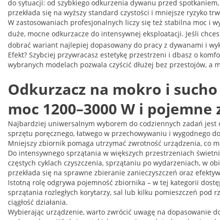
do sytuacji: od szybkiego odkurzenia dywanu przed spotkaniem
przekłada się na wyższy standard czystości i mniejsze ryzyko tr
W zastosowaniach profesjonalnych liczy się też stabilna moc i 
duże, mocne odkurzacze do intensywnej eksploatacji. Jeśli chces
dobrać wariant najlepiej dopasowany do pracy z dywanami i wy
Efekt? Szybciej przywracasz estetykę przestrzeni i dbasz o kom
wybranych modelach pozwala czyścić dłużej bez przestojów, a m
Odkurzacz na mokro i sucho 
moc 1200–3000 W i pojemne z
Najbardziej uniwersalnym wyborem do codziennych zadań jest odk
sprzętu poręcznego, łatwego w przechowywaniu i wygodnego do s
Mniejszy zbiornik pomaga utrzymać zwrotność urządzenia, co ma
Do intensywnego sprzątania w większych przestrzeniach świetni
częstych cyklach czyszczenia, sprzątaniu po wydarzeniach, w o
przekłada się na sprawne zbieranie zanieczyszczeń oraz efektyw
Istotną rolę odgrywa pojemność zbiornika – w tej kategorii dost
sprzątania rozległych korytarzy, sal lub kilku pomieszczeń pod 
ciągłość działania.
Wybierając urządzenie, warto zwrócić uwagę na dopasowanie do 