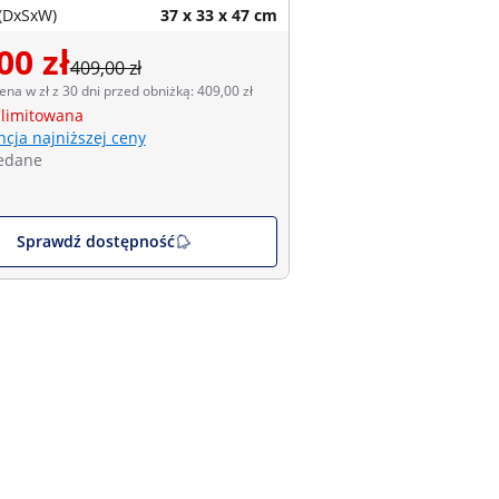
(DxSxW)
37 x 33 x 47 cm
00 zł
409,00 zł
ena w zł z 30 dni przed obniżką: 409,00 zł
 limitowana
cja najniższej ceny
edane
Sprawdź dostępność