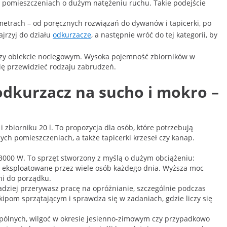
w pomieszczeniach o dużym natężeniu ruchu. Takie podejście
ametrach – od poręcznych rozwiązań do dywanów i tapicerki, po
ajrzyj do działu
odkurzacze
, a następnie wróć do tej kategorii, by
m czy obiekcie noclegowym. Wysoka pojemność zbiorników w
ię przewidzieć rodzaju zabrudzeń.
odkurzacz na sucho i mokro –
biorniku 20 l. To propozycja dla osób, które potrzebują
h pomieszczeniach, a także tapicerki krzeseł czy kanap.
3000 W. To sprzęt stworzony z myślą o dużym obciążeniu:
są eksploatowane przez wiele osób każdego dnia. Wyższa moc
ni do porządku.
zadziej przerywasz pracę na opróżnianie, szczególnie podczas
kipom sprzątającym i sprawdza się w zadaniach, gdzie liczy się
spólnych, wilgoć w okresie jesienno-zimowym czy przypadkowo