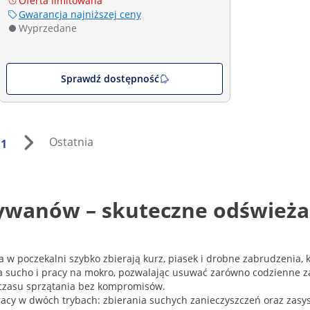
Oferta limitowana
Gwarancja najniższej ceny
Wyprzedane
Sprawdź dostępność
Ostatnia
1
ywanów – skuteczne odświeżan
 w poczekalni szybko zbierają kurz, piasek i drobne zabrudzenia, 
 sucho i pracy na mokro, pozwalając usuwać zarówno codzienne zan
e czasu sprzątania bez kompromisów.
racy w dwóch trybach: zbierania suchych zanieczyszczeń oraz zasy