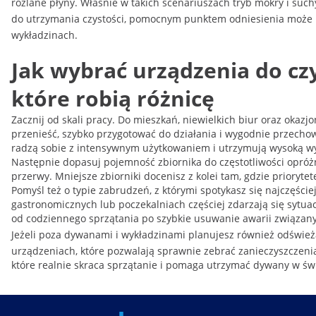
rozlane płyny. Właśnie w takich scenariuszach tryb mokry i suc
do utrzymania czystości, pomocnym punktem odniesienia może 
wykładzinach.
Jak wybrać urządzenia do cz
które robią różnicę
Zacznij od skali pracy. Do mieszkań, niewielkich biur oraz oka
przenieść, szybko przygotować do działania i wygodnie przechow
radzą sobie z intensywnym użytkowaniem i utrzymują wysoką wy
Następnie dopasuj pojemność zbiornika do częstotliwości opróżnian
przerwy. Mniejsze zbiorniki docenisz z kolei tam, gdzie prior
Pomyśl też o typie zabrudzeń, z którymi spotykasz się najczęśc
gastronomicznych lub poczekalniach częściej zdarzają się sytu
od codziennego sprzątania po szybkie usuwanie awarii związany
Jeżeli poza dywanami i wykładzinami planujesz również odśwież
urządzeniach, które pozwalają sprawnie zebrać zanieczyszczenia
które realnie skraca sprzątanie i pomaga utrzymać dywany w świ