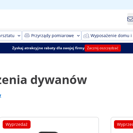
rsztatu
Przyrządy pomiarowe
Wyposażenie domu i
Zyskaj atrakcyjne rabaty dla swojej firmy
Zacznij oszczędzać
czenia dywanów
w
Wyprzedaż
Wyprze