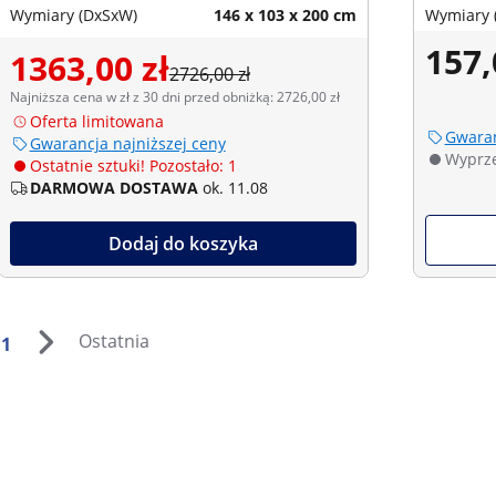
Wymiary (DxSxW)
146 x 103 x 200 cm
Wymiary 
157,
1363,00 zł
2726,00 zł
Najniższa cena w zł z 30 dni przed obniżką: 2726,00 zł
Oferta limitowana
Gwaran
Gwarancja najniższej ceny
Wyprz
Ostatnie sztuki! Pozostało: 1
DARMOWA DOSTAWA
ok. 11.08
Dodaj do koszyka
Ostatnia
1