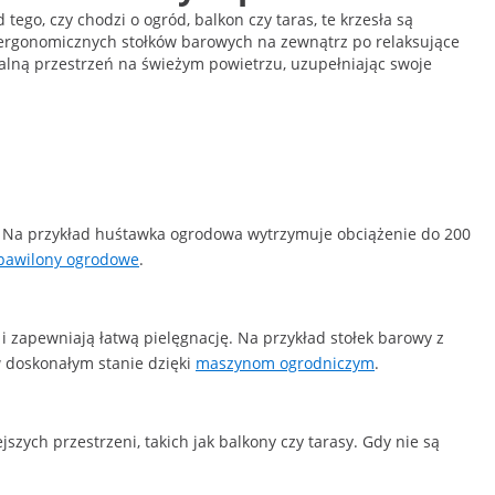
tego, czy chodzi o ogród, balkon czy taras, te krzesła są
ergonomicznych stołków barowych na zewnątrz po relaksujące
nalną przestrzeń na świeżym powietrzu, uzupełniając swoje
je. Na przykład huśtawka ogrodowa wytrzymuje obciążenie do 200
pawilony ogrodowe
.
i zapewniają łatwą pielęgnację. Na przykład stołek barowy z
w doskonałym stanie dzięki
maszynom ogrodniczym
.
szych przestrzeni, takich jak balkony czy tarasy. Gdy nie są