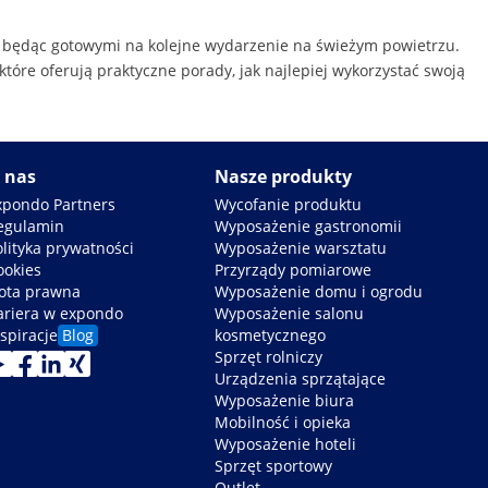
i będąc gotowymi na kolejne wydarzenie na świeżym powietrzu.
 które oferują praktyczne porady, jak najlepiej wykorzystać swoją
 nas
Nasze produkty
xpondo Partners
Wycofanie produktu
egulamin
Wyposażenie gastronomii
olityka prywatności
Wyposażenie warsztatu
ookies
Przyrządy pomiarowe
ota prawna
Wyposażenie domu i ogrodu
ariera w expondo
Wyposażenie salonu
spiracje
Blog
kosmetycznego
Sprzęt rolniczy
Urządzenia sprzątające
Wyposażenie biura
Mobilność i opieka
Wyposażenie hoteli
Sprzęt sportowy
Outlet