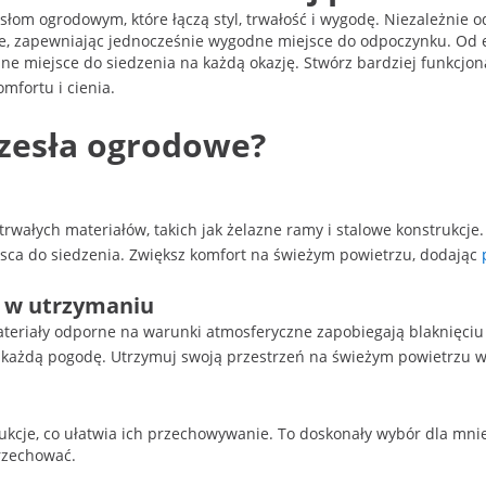
łom ogrodowym, które łączą styl, trwałość i wygodę. Niezależnie od 
e, zapewniając jednocześnie wygodne miejsce do odpoczynku. Od 
lne miejsce do siedzenia na każdą okazję. Stwórz bardziej funkcjo
mfortu i cienia.
rzesła ogrodowe?
trwałych materiałów, takich jak żelazne ramy i stalowe konstrukc
ejsca do siedzenia. Zwiększ komfort na świeżym powietrzu, dodając
e w utrzymaniu
ateriały odporne na warunki atmosferyczne zapobiegają blaknięciu 
a każdą pogodę. Utrzymuj swoją przestrzeń na świeżym powietrzu 
ukcje, co ułatwia ich przechowywanie. To doskonały wybór dla mniej
rzechować.