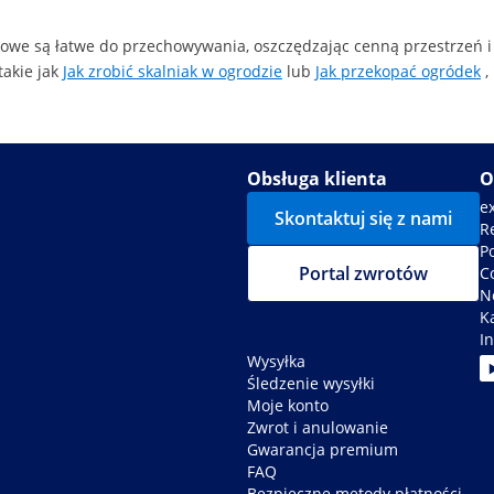
dowe są łatwe do przechowywania, oszczędzając cenną przestrzeń 
takie jak
Jak zrobić skalniak w ogrodzie
lub
Jak przekopać ogródek
,
Obsługa klienta
O
e
Skontaktuj się z nami
R
P
Portal zwrotów
C
N
K
In
Wysyłka
Śledzenie wysyłki
Moje konto
Zwrot i anulowanie
Gwarancja premium
FAQ
Bezpieczne metody płatności