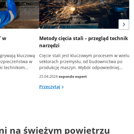
T w
Metody cięcia stali – przegląd technik i
narzędzi
dgrywają kluczową
Cięcie stali jest kluczowym procesem w wielu
bezpieczeństwa w
sektorach przemysłu, od budownictwa po
ki technikom…
produkcję maszyn. Wybór odpowiedniej…
25.04.2024
expondo expert
Przeczytaj
eni na świeżym powietrzu