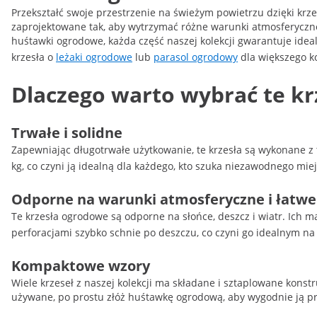
Przekształć swoje przestrzenie na świeżym powietrzu dzięki krzes
zaprojektowane tak, aby wytrzymać różne warunki atmosferyczn
huśtawki ogrodowe, każda część naszej kolekcji gwarantuje idea
krzesła o
leżaki ogrodowe
lub
parasol ogrodowy
dla większego ko
Dlaczego warto wybrać te k
Trwałe i solidne
Zapewniając długotrwałe użytkowanie, te krzesła są wykonane z 
kg, co czyni ją idealną dla każdego, kto szuka niezawodnego mi
Odporne na warunki atmosferyczne i łatw
Te krzesła ogrodowe są odporne na słońce, deszcz i wiatr. Ich m
perforacjami szybko schnie po deszczu, co czyni go idealnym n
Kompaktowe wzory
Wiele krzeseł z naszej kolekcji ma składane i sztaplowane konstr
używane, po prostu złóż huśtawkę ogrodową, aby wygodnie ją p