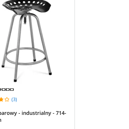
(3)
barowy - industrialny - 714-
m