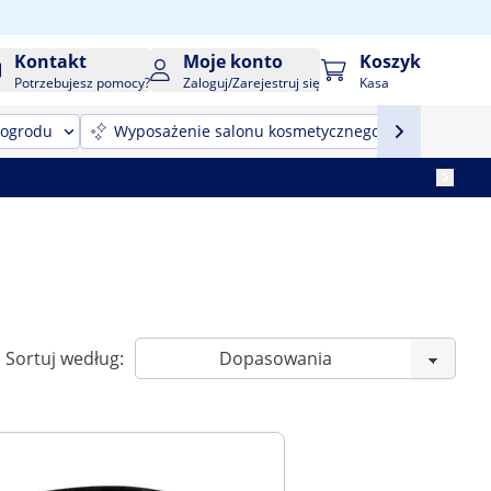
Kontakt
Moje konto
Koszyk
Potrzebujesz pomocy?
Zaloguj/Zarejestruj się
Kasa
 ogrodu
Wyposażenie salonu kosmetycznego
Sprzęt
Sortuj według: