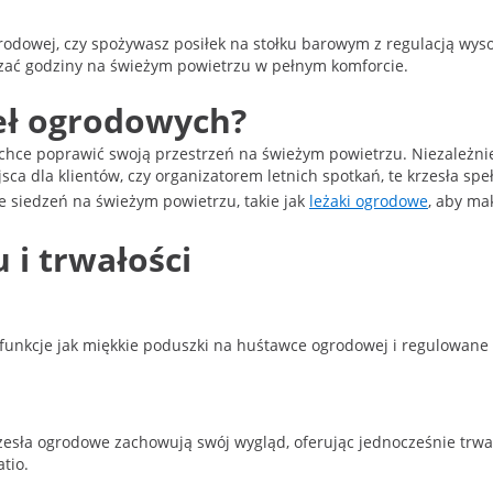
dowej, czy spożywasz posiłek na stołku barowym z regulacją wysoko
ać godziny na świeżym powietrzu w pełnym komforcie.
eł ogrodowych?
 chce poprawić swoją przestrzeń na świeżym powietrzu. Niezależnie
ca dla klientów, czy organizatorem letnich spotkań, te krzesła sp
e siedzeń na świeżym powietrzu, takie jak
leżaki ogrodowe
, aby ma
 i trwałości
ie funkcje jak miękkie poduszki na huśtawce ogrodowej i regulowan
 krzesła ogrodowe zachowują swój wygląd, oferując jednocześnie tr
tio.