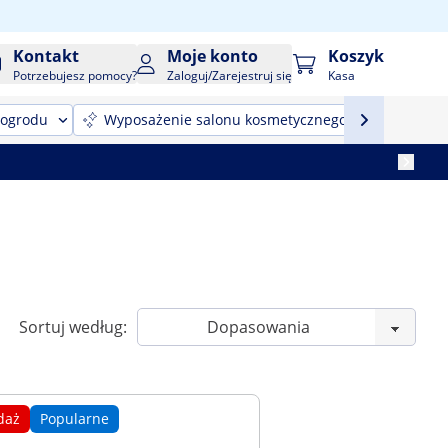
Kontakt
Moje konto
Koszyk
Potrzebujesz pomocy?
Zaloguj/Zarejestruj się
Kasa
 ogrodu
Wyposażenie salonu kosmetycznego
Sprzęt
Sortuj według:
daż
Popularne