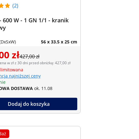
(2)
 600 W - 1 GN 1/1 - kranik
wy
(DxSxW)
56 x 33.5 x 25 cm
00 zł
427,00 zł
ena w zł z 30 dni przed obniżką: 427,00 zł
 limitowana
cja najniższej ceny
nie
OWA DOSTAWA
ok. 11.08
Dodaj do koszyka
daż