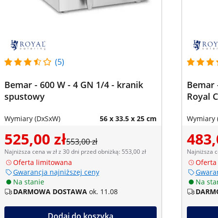
(5)
Bemar - 600 W - 4 GN 1/4 - kranik
Bemar -
spustowy
Royal C
Wymiary (DxSxW)
56 x 33.5 x 25 cm
Wymiary 
525,00 zł
483,
553,00 zł
Najniższa cena w zł z 30 dni przed obniżką: 553,00 zł
Najniższa c
Oferta limitowana
Oferta
Gwarancja najniższej ceny
Gwaran
Na stanie
Na sta
DARMOWA DOSTAWA
ok. 11.08
DARM
Dodaj do koszyka