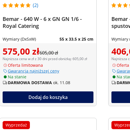
(2)
Bemar - 640 W - 6 x GN GN 1/6 -
Bemar -
Royal Catering
spusto
Wymiary (DxSxW)
55 x 33.5 x 25 cm
Wymiary 
575,00 zł
406,
605,00 zł
Najniższa cena w zł z 30 dni przed obniżką: 605,00 zł
Najniższa c
Oferta limitowana
Oferta
Gwarancja najniższej ceny
Gwaran
Na stanie
Na sta
DARMOWA DOSTAWA
ok. 11.08
DARM
Dodaj do koszyka
Wyprzedaż
Wyprze