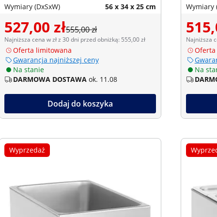
Wymiary (DxSxW)
56 x 34 x 25 cm
Wymiary 
527,00 zł
515,
555,00 zł
Najniższa cena w zł z 30 dni przed obniżką: 555,00 zł
Najniższa c
Oferta limitowana
Oferta
Gwarancja najniższej ceny
Gwaran
Na stanie
Na sta
DARMOWA DOSTAWA
ok. 11.08
DARM
Dodaj do koszyka
Wyprzedaż
Wyprze