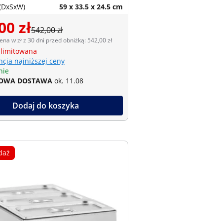
(DxSxW)
59 x 33.5 x 24.5 cm
00 zł
542,00 zł
ena w zł z 30 dni przed obniżką: 542,00 zł
 limitowana
cja najniższej ceny
nie
OWA DOSTAWA
ok. 11.08
Dodaj do koszyka
daż