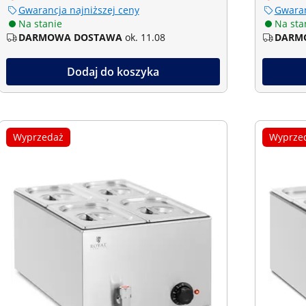
Gwarancja najniższej ceny
Gwaran
Na stanie
Na sta
DARMOWA DOSTAWA
ok. 11.08
DARM
Dodaj do koszyka
Wyprzedaż
Wyprze