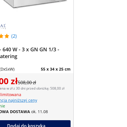
(2)
 640 W - 3 x GN GN 1/3 -
atering
(DxSxW)
55 x 34 x 25 cm
00 zł
508,00 zł
ena w zł z 30 dni przed obniżką: 508,00 zł
 limitowana
cja najniższej ceny
nie
OWA DOSTAWA
ok. 11.08
Dodaj do koszyka