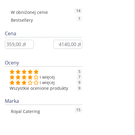
14
W obniżonej cenie
1
Bestsellery
Cena
Oceny
5
i więcej
7
i więcej
9
Wszystkie ocenione produkty
9
Marka
15
Royal Catering