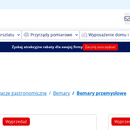
rsztatu
Przyrządy pomiarowe
Wyposażenie domu i
Zyskaj atrakcyjne rabaty dla swojej firmy
Zacznij oszczędzać
acze gastronomiczne
/
Bemary
/
Bemary przemysłowe
Wyprzedaż
Wyprze