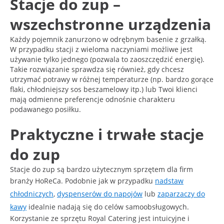
Stacje do zup –
wszechstronne urządzenia
Każdy pojemnik zanurzono w odrębnym basenie z grzałką.
W przypadku stacji z wieloma naczyniami możliwe jest
używanie tylko jednego (pozwala to zaoszczędzić energię).
Takie rozwiązanie sprawdza się również, gdy chcesz
utrzymać potrawy w różnej temperaturze (np. bardzo gorące
flaki, chłodniejszy sos beszamelowy itp.) lub Twoi klienci
mają odmienne preferencje odnośnie charakteru
podawanego posiłku.
Praktyczne i trwałe stacje
do zup
Stacje do zup są bardzo użytecznym sprzętem dla firm
branży HoReCa. Podobnie jak w przypadku
nadstaw
chłodniczych
,
dyspenserów do napojów
lub
zaparzaczy do
kawy
idealnie nadają się do celów samoobsługowych.
Korzystanie ze sprzętu Royal Catering jest intuicyjne i