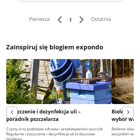
Pierwsza
Ostatnia
1
Zainspiruj się blogiem expondo
Czyszczenie i dezynfekcja uli –
Bielenie ob
poradnik pszczelarza
wybór wapna
Czysty ul to podstawa zdrowia i produktywności pszczół.
Bielenie obory to
Regularne czyszczenie i dezynfekcja uli to kluczowe
wszystkim ważny
działania,…