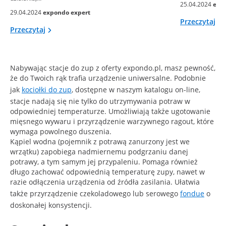
25.04.2024
exp
29.04.2024
expondo expert
Przeczytaj
Przeczytaj
Nabywając stacje do zup z oferty expondo.pl, masz pewność,
że do Twoich rąk trafia urządzenie uniwersalne. Podobnie
jak
kociołki do zup
, dostępne w naszym katalogu on-line,
stacje nadają się nie tylko do utrzymywania potraw w
odpowiedniej temperaturze. Umożliwiają także ugotowanie
mięsnego wywaru i przyrządzenie warzywnego ragout, które
wymaga powolnego duszenia.
Kąpiel wodna (pojemnik z potrawą zanurzony jest we
wrzątku) zapobiega nadmiernemu podgrzaniu danej
potrawy, a tym samym jej przypaleniu. Pomaga również
długo zachować odpowiednią temperaturę zupy, nawet w
razie odłączenia urządzenia od źródła zasilania. Ułatwia
także przyrządzenie czekoladowego lub serowego
fondue
o
doskonałej konsystencji.