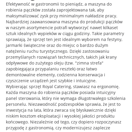
Efektywność w gastronomii to pieniądz, a maszyna do
robienia pączków została zaprojektowana tak, aby
maksymalizować zysk przy minimalnym nakładzie pracy.
Najbardziej zaawansowana maszyna do produkcji pączków
w naszym asortymencie potrafi wytworzyć nawet kilkaset
sztuk idealnych wypieków w ciągu godziny. Takie parametry
sprawiają, że sprzęt ten jest idealnym wyborem na festyny,
jarmarki świąteczne oraz do miejsc o bardzo dużym
natężeniu ruchu turystycznego. Dzięki zastosowaniu
przemyślanych rozwiązań technicznych, takich jak krany
odpływowe do zużytego oleju (tzw. "zimna strefa"
zapobiegająca przypalaniu resztek) oraz łatwo
demontowalne elementy, codzienna konserwacja i
czyszczenie urządzeń jest szybkie i intuicyjne.
Wybierając sprzęt Royal Catering, stawiasz na ergonomię.
Każda maszyna do robienia pączków posiada intuicyjny
panel sterowania, który nie wymaga długotrwałego szkolenia
personelu. Niezawodność podzespołów sprawia, że jest to
inwestycja na lata, która zwraca się błyskawicznie dzięki
niskim kosztom eksploatacji i wysokiej jakości produktu
końcowego. Niezależnie od tego, czy dopiero rozpoczynasz
przygodę z gastronomią, czy modernizujesz zaplecze