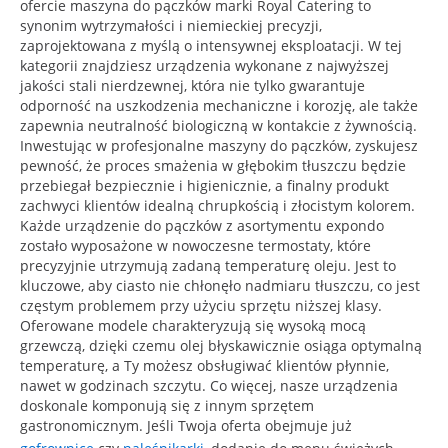
ofercie maszyna do pączków marki Royal Catering to
synonim wytrzymałości i niemieckiej precyzji,
zaprojektowana z myślą o intensywnej eksploatacji. W tej
kategorii znajdziesz urządzenia wykonane z najwyższej
jakości stali nierdzewnej, która nie tylko gwarantuje
odporność na uszkodzenia mechaniczne i korozję, ale także
zapewnia neutralność biologiczną w kontakcie z żywnością.
Inwestując w profesjonalne maszyny do pączków, zyskujesz
pewność, że proces smażenia w głębokim tłuszczu będzie
przebiegał bezpiecznie i higienicznie, a finalny produkt
zachwyci klientów idealną chrupkością i złocistym kolorem.
Każde urządzenie do pączków z asortymentu expondo
zostało wyposażone w nowoczesne termostaty, które
precyzyjnie utrzymują zadaną temperaturę oleju. Jest to
kluczowe, aby ciasto nie chłonęło nadmiaru tłuszczu, co jest
częstym problemem przy użyciu sprzętu niższej klasy.
Oferowane modele charakteryzują się wysoką mocą
grzewczą, dzięki czemu olej błyskawicznie osiąga optymalną
temperaturę, a Ty możesz obsługiwać klientów płynnie,
nawet w godzinach szczytu. Co więcej, nasze urządzenia
doskonale komponują się z innym sprzętem
gastronomicznym. Jeśli Twoja oferta obejmuje już