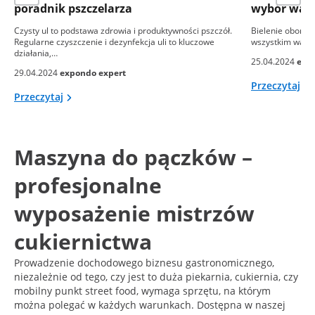
poradnik pszczelarza
wybór wapna
Czysty ul to podstawa zdrowia i produktywności pszczół.
Bielenie obory to
Regularne czyszczenie i dezynfekcja uli to kluczowe
wszystkim ważny
działania,…
25.04.2024
exp
29.04.2024
expondo expert
Przeczytaj
Przeczytaj
Maszyna do pączków –
profesjonalne
wyposażenie mistrzów
cukiernictwa
Prowadzenie dochodowego biznesu gastronomicznego,
niezależnie od tego, czy jest to duża piekarnia, cukiernia, czy
mobilny punkt street food, wymaga sprzętu, na którym
można polegać w każdych warunkach. Dostępna w naszej