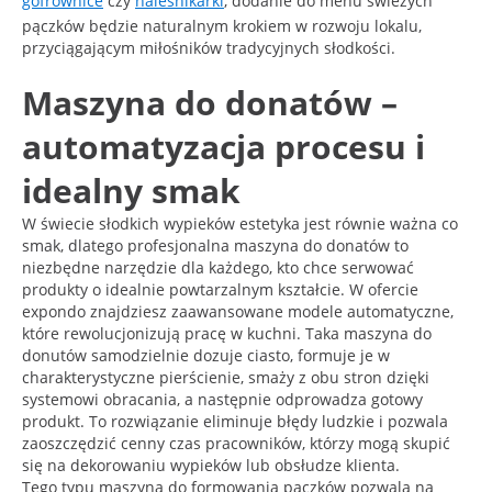
gofrownice
czy
naleśnikarki
, dodanie do menu świeżych
pączków będzie naturalnym krokiem w rozwoju lokalu,
przyciągającym miłośników tradycyjnych słodkości.
Maszyna do donatów –
automatyzacja procesu i
idealny smak
W świecie słodkich wypieków estetyka jest równie ważna co
smak, dlatego profesjonalna maszyna do donatów to
niezbędne narzędzie dla każdego, kto chce serwować
produkty o idealnie powtarzalnym kształcie. W ofercie
expondo znajdziesz zaawansowane modele automatyczne,
które rewolucjonizują pracę w kuchni. Taka maszyna do
donutów samodzielnie dozuje ciasto, formuje je w
charakterystyczne pierścienie, smaży z obu stron dzięki
systemowi obracania, a następnie odprowadza gotowy
produkt. To rozwiązanie eliminuje błędy ludzkie i pozwala
zaoszczędzić cenny czas pracowników, którzy mogą skupić
się na dekorowaniu wypieków lub obsłudze klienta.
Tego typu maszyna do formowania pączków pozwala na