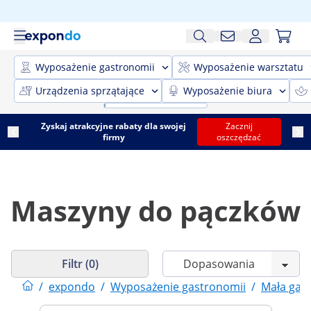
Wyposażenie gastronomii
Wyposażenie warsztatu
Urządzenia sprzątające
Wyposażenie biura
Zyskaj atrakcyjne rabaty dla swojej
Zacznij
firmy
oszczędzać
Maszyny do pączków
Filtr (0)
/
expondo
/
Wyposażenie gastronomii
/
Mała gas