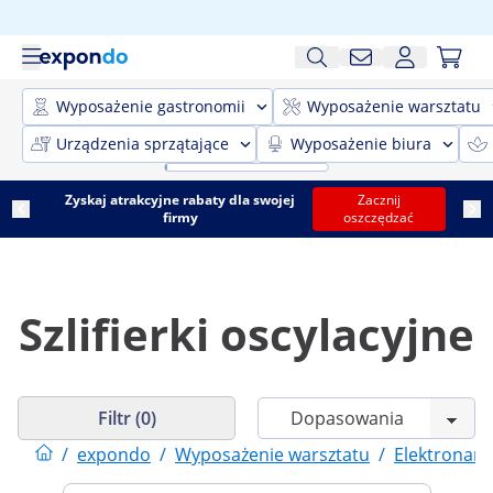
Wyposażenie gastronomii
Wyposażenie warsztatu
Urządzenia sprzątające
Wyposażenie biura
Zyskaj atrakcyjne rabaty dla swojej
Zacznij
firmy
oszczędzać
Szlifierki oscylacyjne
Filtr (0)
/
expondo
/
Wyposażenie warsztatu
/
Elektronarz