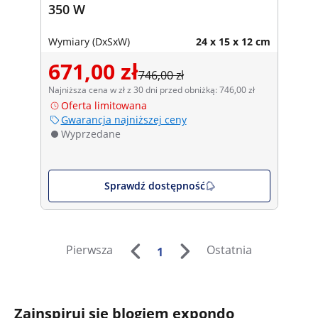
350 W
Wymiary (DxSxW)
24 x 15 x 12 cm
671,00 zł
746,00 zł
Najniższa cena w zł z 30 dni przed obniżką: 746,00 zł
Oferta limitowana
Gwarancja najniższej ceny
Wyprzedane
Sprawdź dostępność
Pierwsza
Ostatnia
1
Zainspiruj się blogiem expondo