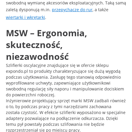
swobodną wymianę akcesoriów eksploatacyjnych. Taką samą
zaletą dysponują m.in.
przepychacze do rur
, a także
wiertarki i wkrętarki
.
MSW – Ergonomia,
skuteczność,
niezawodność
Szlifierki oscylacyjne znajdujące się w ofercie sklepu
expondo.pl to produkty charakteryzujące się dużą wygodą
podczas użytkowania. Zasługę tego stanowią odpowiednio
wyprofilowane uchwyty, zapewniające użytkownikowi
swobodną regulację siły naporu i manipulowanie dociskiem
do powierzchni roboczej.
Inżynierowie projektujący sprzęt marki MSW zadbali również
o to, by podczas pracy z tymi narzędziami zachowana
została czystość. W efekcie szlifierki wyposażono w specjalne
adaptery pozwalające na podłączenie odkurzacza. Dzięki
temu pył powstały podczas szlifowania nie będzie
rozprzestrzeniał się po miejscu pracy.