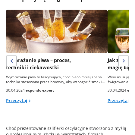
Wymrażanie piwa – proces,
Jak zrobić
techniki i ciekawostki
magię bąbe
Wymrażanie piwa to fascynująca, choć nieco mniej znana
Wino musujące, 
technika stosowana przez browary, aby wzbogacić smak i…
świętowania i el
30.04.2024
expondo expert
30.04.2024
exp
Przeczytaj
Przeczytaj
Choć prezentowane szlifierki oscylacyjne stworzono z myślą
o profesjonalnym użytku w warsztatach, firmach