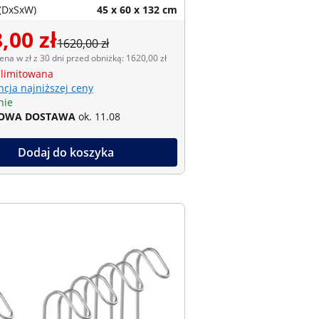
(DxSxW)
45 x 60 x 132 cm
,00 zł
1620,00 zł
ena w zł z 30 dni przed obniżką: 1620,00 zł
 limitowana
cja najniższej ceny
nie
OWA DOSTAWA
ok. 11.08
Dodaj do koszyka