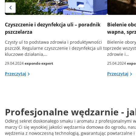
Czyszczenie i dezynfekcja uli – poradnik
Bielenie ob
pszczelarza
wapna, sprz
Czysty ul to podstawa zdrowia i produktywności
Bielenie obory 
pszczół. Regularne czyszczenie i dezynfekcja uli to
przede wszyst
kluczowe działania,…
zdrowie i…
29.04.2024
expondo expert
25.04.2024
expo
Przeczytaj
Przeczytaj
Profesjonalne wędzarnie - j
Odkryj sekret doskonałego smaku i aromatu z profesjonalnymi wę
marzy Ci się wysokiej jakości wędzarnia domowa do ogrodu, nasz
wędzenia z nowoczesną technologią, gwarantując powtarzalne i 