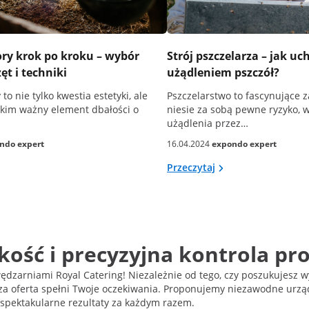
ory krok po kroku – wybór
Strój pszczelarza – jak uc
ęt i techniki
użądleniem pszczół?
to nie tylko kwestia estetyki, ale
Pszczelarstwo to fascynujące z
kim ważny element dbałości o
niesie za sobą pewne ryzyko, 
użądlenia przez…
ndo expert
16.04.2024
expondo expert
Przeczytaj
akość i precyzyjna kontrola p
dzarniami Royal Catering! Niezależnie od tego, czy poszukujesz wy
a oferta spełni Twoje oczekiwania. Proponujemy niezawodne urządz
spektakularne rezultaty za każdym razem.