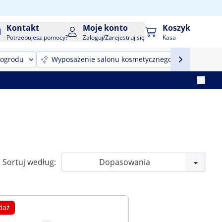
Kontakt
Moje konto
Koszyk
Potrzebujesz pomocy?
Zaloguj/Zarejestruj się
Kasa
 ogrodu
Wyposażenie salonu kosmetycznego
Sprzęt
Sortuj według:
daż