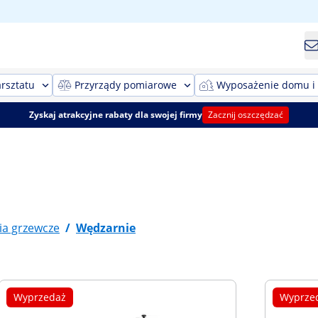
rsztatu
Przyrządy pomiarowe
Wyposażenie domu i
Zyskaj atrakcyjne rabaty dla swojej firmy
Zacznij oszczędzać
ia grzewcze
/
Wędzarnie
Wyprzedaż
Wyprze