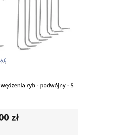
wędzenia ryb - podwójny - 5
00 zł