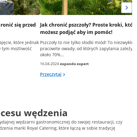
hronić się przed
Jak chronić pszczoły? Proste kroki, któr
możesz podjąć aby im pomóc!
ajęcie, które jednak
Pszczoły to nie tylko słodki miód! To niezwykle
w tym możliwość
pracowite owady, od których zapylania zależy
około 70%…
16.04.2024
expondo expert
Przeczytaj
rocesu wędzenia
dajnej wędzarni gastronomicznej do swojej restauracji, czy
enia marki Royal Catering, które łączą w sobie tradycję