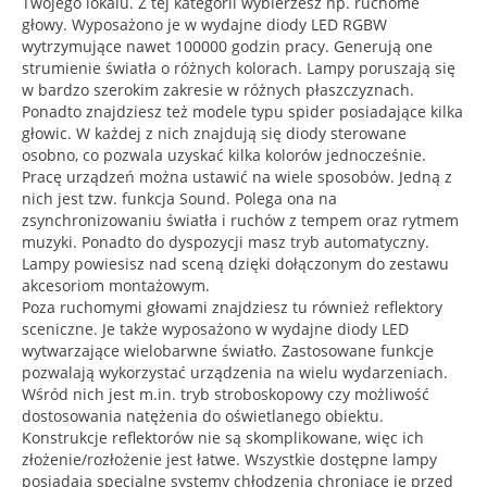
Twojego lokalu. Z tej kategorii wybierzesz np. ruchome
głowy. Wyposażono je w wydajne diody LED RGBW
wytrzymujące nawet 100000 godzin pracy. Generują one
strumienie światła o różnych kolorach. Lampy poruszają się
w bardzo szerokim zakresie w różnych płaszczyznach.
Ponadto znajdziesz też modele typu spider posiadające kilka
głowic. W każdej z nich znajdują się diody sterowane
osobno, co pozwala uzyskać kilka kolorów jednocześnie.
Pracę urządzeń można ustawić na wiele sposobów. Jedną z
nich jest tzw. funkcja Sound. Polega ona na
zsynchronizowaniu światła i ruchów z tempem oraz rytmem
muzyki. Ponadto do dyspozycji masz tryb automatyczny.
Lampy powiesisz nad sceną dzięki dołączonym do zestawu
akcesoriom montażowym.
Poza ruchomymi głowami znajdziesz tu również reflektory
sceniczne. Je także wyposażono w wydajne diody LED
wytwarzające wielobarwne światło. Zastosowane funkcje
pozwalają wykorzystać urządzenia na wielu wydarzeniach.
Wśród nich jest m.in. tryb stroboskopowy czy możliwość
dostosowania natężenia do oświetlanego obiektu.
Konstrukcje reflektorów nie są skomplikowane, więc ich
złożenie/rozłożenie jest łatwe. Wszystkie dostępne lampy
posiadają specjalne systemy chłodzenia chroniące je przed