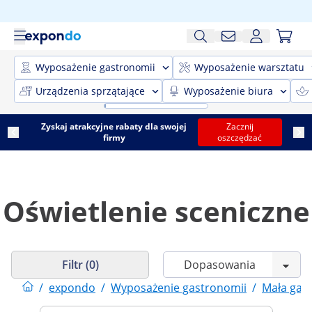
Wyposażenie gastronomii
Wyposażenie warsztatu
Urządzenia sprzątające
Wyposażenie biura
Zyskaj atrakcyjne rabaty dla swojej
Zacznij
firmy
oszczędzać
Oświetlenie sceniczne
Filtr (0)
/
expondo
/
Wyposażenie gastronomii
/
Mała gas