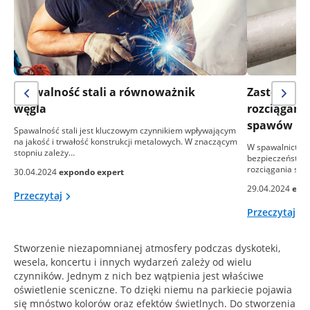
Spawalność stali a równoważnik
Zastosowan
węgla
rozciągania
spawów
Spawalność stali jest kluczowym czynnikiem wpływającym
na jakość i trwałość konstrukcji metalowych. W znaczącym
W spawalnictwie
stopniu zależy…
bezpieczeństwa i
rozciągania sta
30.04.2024
expondo expert
29.04.2024
exp
Przeczytaj
Przeczytaj
Stworzenie niezapomnianej atmosfery podczas dyskoteki,
wesela, koncertu i innych wydarzeń zależy od wielu
czynników. Jednym z nich bez wątpienia jest właściwe
oświetlenie sceniczne. To dzięki niemu na parkiecie pojawia
się mnóstwo kolorów oraz efektów świetlnych. Do stworzenia