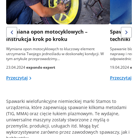
Wymiana opon motocyklowych –
Spawanie b
instrukcja krok po kroku
techniki i
Wymiana opon motocyklowych to kluczowy element
Spawanie blach
utrzymania Twojego jednośladu w doskonałej kondycji. W
naprawy i renowa
tym artykule przeprowadzimy…
odpowiednich um
23.04.2024
expondo expert
19.04.2024
exp
Przeczytaj
Przeczytaj
Spawarki wielofunkcyjne niemieckiej marki Stamos to
urządzenia, które zapewniają spawanie kilkoma metodami
(TIG, MMA) oraz cięcie łukiem plazmowym. Te wydajne,
uniwersalne maszyny zostały stworzone z myślą o
przemyśle, produkcji, usługach itd. Mogą być
wykorzystywane zarówno przez zawodowych spawaczy, jak i