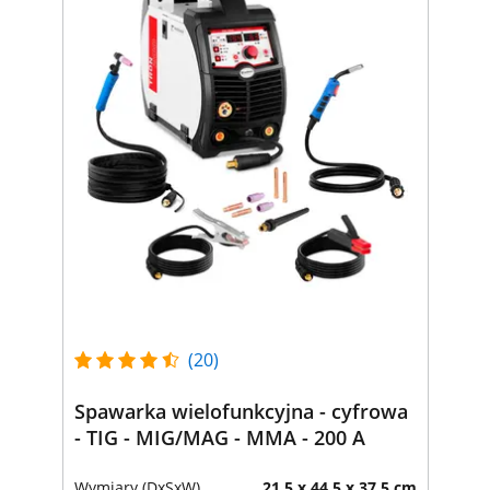
(20)
Spawarka wielofunkcyjna - cyfrowa
- TIG - MIG/MAG - MMA - 200 A
Wymiary (DxSxW)
21.5 x 44.5 x 37.5 cm