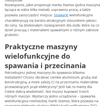
hobbystów.
Rozwiązanie, jakie proponuje marka Stamos (jedna maszyna
łącząca w sobie kilka metod), usprawnia pracę, a także
pozwala zaoszczędzić miejsce.
Spawarki
wielofunkcyjne
charakteryzują się bardzo atrakcyjnym stosunkiem jakości
do ceny. Są doskonałym rozwiązaniem dla osób, które na co
dzień pracują z materiałami spawalnymi o różnym zakresie
grubości.
Praktyczne maszyny
wielofunkcyjne do
spawania i przecinania
Potrzebujesz jednej maszyny do spawania kilkoma
metodami? Chcesz obrabiać cienkie aluminium, grubą stal
konstrukcyjną, a może zależy Ci na przecinaniu materiałów
przewodzących prąd elektryczny? Jeśli tak, to mamy dla
Ciebie dobrą wiadomość. Nie musisz kupować trzech
różnych maszyn. Wystarczy jedno urządzenie – spawarka
wielofunkcyjna niemieckiej marki Stamos, która pozwala na
spawanie elektrodą otuloną (MMA) bądź wolframową (TIG).