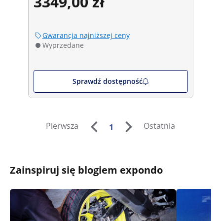
3349,00 zł
spawalnicze - 30/45/60/90° - 15 kg
Gwarancja najniższej ceny
Wyprzedane
Sprawdź dostępność
Pierwsza
Ostatnia
1
Zainspiruj się blogiem expondo