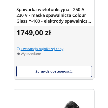
Spawarka wielofunkcyjna - 250 A -
230 V - maska spawalnicza Colour
Glass Y-100 - elektrody spawalnicze
- E7018 - zasadowe - Ø2,5 x 350 mm
1749,00 zł
- 5 kg
Gwarancja najniższej ceny
Wyprzedane
Sprawdź dostępność