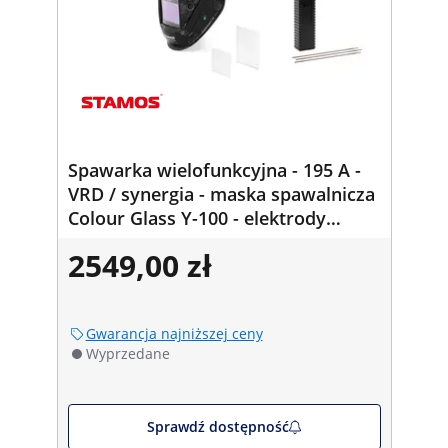
Spawarka wielofunkcyjna - 195 A -
VRD / synergia - maska spawalnicza
Colour Glass Y-100 - elektrody
spawalnicze - E7018 - zasadowe -
2549,00 zł
Ø2,5 x 350 mm - 5 kg
Gwarancja najniższej ceny
Wyprzedane
Sprawdź dostępność