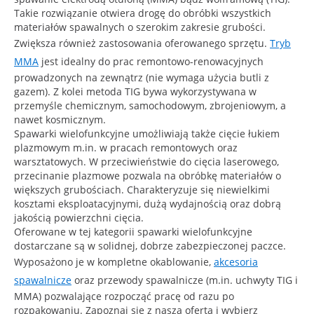
Takie rozwiązanie otwiera drogę do obróbki wszystkich
materiałów spawalnych o szerokim zakresie grubości.
Zwiększa również zastosowania oferowanego sprzętu.
Tryb
MMA
jest idealny do prac remontowo-renowacyjnych
prowadzonych na zewnątrz (nie wymaga użycia butli z
gazem). Z kolei metoda TIG bywa wykorzystywana w
przemyśle chemicznym, samochodowym, zbrojeniowym, a
nawet kosmicznym.
Spawarki wielofunkcyjne umożliwiają także cięcie łukiem
plazmowym m.in. w pracach remontowych oraz
warsztatowych. W przeciwieństwie do cięcia laserowego,
przecinanie plazmowe pozwala na obróbkę materiałów o
większych grubościach. Charakteryzuje się niewielkimi
kosztami eksploatacyjnymi, dużą wydajnością oraz dobrą
jakością powierzchni cięcia.
Oferowane w tej kategorii spawarki wielofunkcyjne
dostarczane są w solidnej, dobrze zabezpieczonej paczce.
Wyposażono je w kompletne okablowanie,
akcesoria
spawalnicze
oraz przewody spawalnicze (m.in. uchwyty TIG i
MMA) pozwalające rozpocząć pracę od razu po
rozpakowaniu. Zapoznaj się z naszą ofertą i wybierz