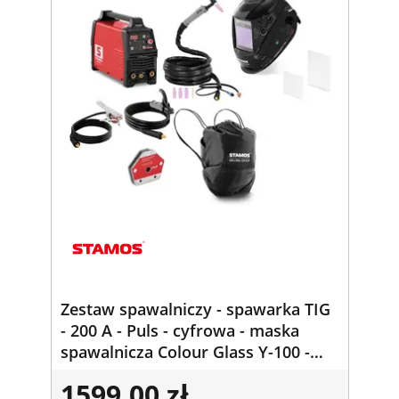
Zestaw spawalniczy - spawarka TIG
- 200 A - Puls - cyfrowa - maska
spawalnicza Colour Glass Y-100 -
kątownik spawalniczy -
1599,00 zł
30/45/60/75/90/105° - 50 kg