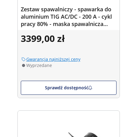
Zestaw spawalniczy - spawarka do
aluminium TIG AC/DC - 200 A - cykl
pracy 80% - maska spawalnicza
Color Glass Y-100 - 2 kątowniki
3399,00 zł
spawalnicze -
30/45/60/75/90/105/135° - 25 kg
Gwarancja najniższej ceny
Wyprzedane
Sprawdź dostępność