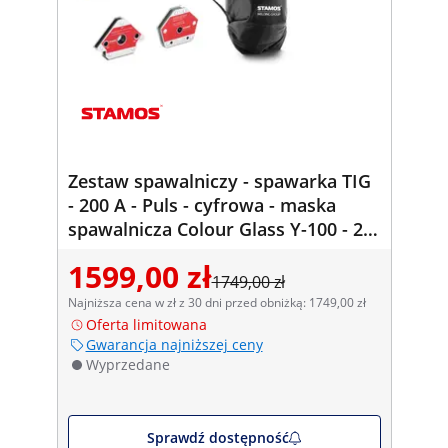
Zestaw spawalniczy - spawarka TIG
- 200 A - Puls - cyfrowa - maska
spawalnicza Colour Glass Y-100 - 2
kątowniki spawalnicze -
1599,00 zł
30/45/60/75/90/105/135° - 25 kg
1749,00 zł
Najniższa cena w zł z 30 dni przed obniżką: 1749,00 zł
Oferta limitowana
Gwarancja najniższej ceny
Wyprzedane
Sprawdź dostępność