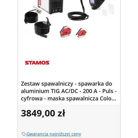
Zestaw spawalniczy - spawarka do
aluminium TIG AC/DC - 200 A - Puls -
cyfrowa - maska spawalnicza Colour
Glass Y-100 - 2 kątowniki
3849,00 zł
spawalnicze -
30/45/60/75/90/105/135° - 25 kg
Gwarancja najniższej ceny