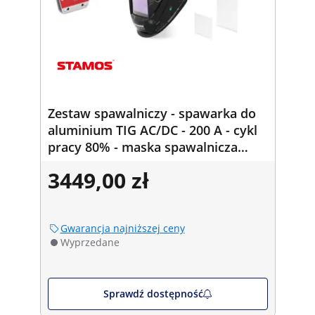
Zestaw spawalniczy - spawarka do
aluminium TIG AC/DC - 200 A - cykl
pracy 80% - maska spawalnicza
Color Glass Y-100 - kątownik
3449,00 zł
spawalniczy - 30/45/60/75/90/105° -
50 kg
Gwarancja najniższej ceny
Wyprzedane
Sprawdź dostępność