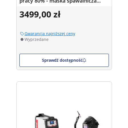
pracy 80% - maska spawalnicza
Color Glass Y-100 - 2 kątowniki
3499,00 zł
spawalnicze - 30/45/60/90° - 15 kg
Gwarancja najniższej ceny
Wyprzedane
Sprawdź dostępność