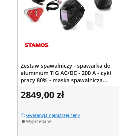
Zestaw spawalniczy - spawarka do
aluminium TIG AC/DC - 200 A - cykl
pracy 80% - maska spawalnicza
Color Glass Y-100 - kątownik
2849,00 zł
spawalniczy - 45/90° - 55 kg
Gwarancja najniższej ceny
Wyprzedane