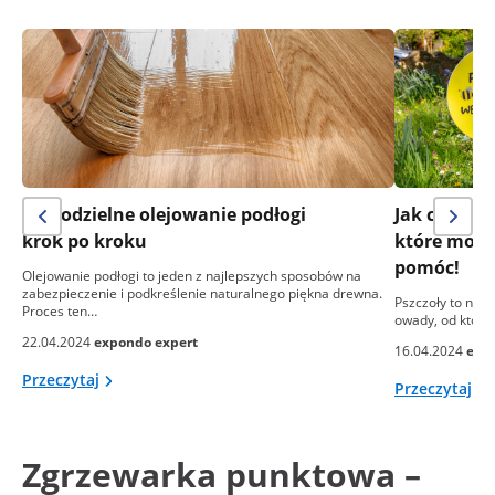
Samodzielne olejowanie podłogi
Jak chronić
krok po kroku
które może
pomóc!
Olejowanie podłogi to jeden z najlepszych sposobów na
zabezpieczenie i podkreślenie naturalnego piękna drewna.
Pszczoły to nie 
Proces ten…
owady, od który
22.04.2024
expondo expert
16.04.2024
exp
Przeczytaj
Przeczytaj
Zgrzewarka punktowa –