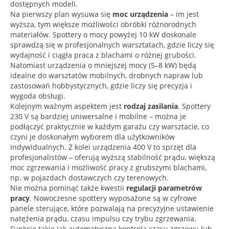
dostępnych modeli.
Na pierwszy plan wysuwa się
moc urządzenia
– im jest
wyższa, tym większe możliwości obróbki różnorodnych
materiałów. Spottery o mocy powyżej 10 kW doskonale
sprawdzą się w profesjonalnych warsztatach, gdzie liczy się
wydajność i ciągła praca z blachami o różnej grubości.
Natomiast urządzenia o mniejszej mocy (5–8 kW) będą
idealne do warsztatów mobilnych, drobnych napraw lub
zastosowań hobbystycznych, gdzie liczy się precyzja i
wygoda obsługi.
Kolejnym ważnym aspektem jest
rodzaj zasilania
. Spottery
230 V są bardziej uniwersalne i mobilne – można je
podłączyć praktycznie w każdym garażu czy warsztacie, co
czyni je doskonałym wyborem dla użytkowników
indywidualnych. Z kolei urządzenia 400 V to sprzęt dla
profesjonalistów – oferują wyższą stabilność prądu, większą
moc zgrzewania i możliwość pracy z grubszymi blachami,
np. w pojazdach dostawczych czy terenowych.
Nie można pominąć także kwestii
regulacji parametrów
pracy
. Nowoczesne spottery wyposażone są w cyfrowe
panele sterujące, które pozwalają na precyzyjne ustawienie
natężenia prądu, czasu impulsu czy trybu zgrzewania.
Funkcje takie jak automatyczna kontrola czasu zgrzewu lub