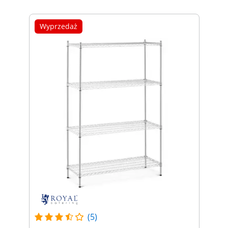
Wyprzedaż
(5)