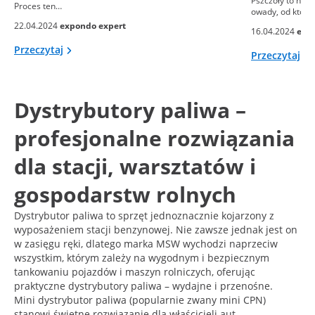
Pszczoły to nie 
Proces ten…
owady, od który
22.04.2024
expondo expert
16.04.2024
exp
Przeczytaj
Przeczytaj
Dystrybutory paliwa –
profesjonalne rozwiązania
dla stacji, warsztatów i
gospodarstw rolnych
Dystrybutor paliwa to sprzęt jednoznacznie kojarzony z
wyposażeniem stacji benzynowej. Nie zawsze jednak jest on
w zasięgu ręki, dlatego marka MSW wychodzi naprzeciw
wszystkim, którym zależy na wygodnym i bezpiecznym
tankowaniu pojazdów i maszyn rolniczych, oferując
praktyczne dystrybutory paliwa – wydajne i przenośne.
Mini dystrybutor paliwa (popularnie zwany mini CPN)
stanowi świetne rozwiązanie dla właścicieli aut,