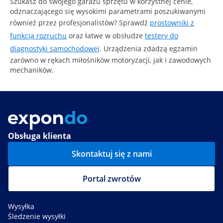
Szukasz do swojego garażu sprzętu w korzystnej cenie,
odznaczającego się wysokimi parametrami poszukiwanymi
również przez profesjonalistów? Sprawdź
prostowniki z
funkcją rozruchu
oraz łatwe w obsłudze
testery do
diagnostyki samochodowej
. Urządzenia zdadzą egzamin
zarówno w rękach miłośników motoryzacji, jak i zawodowych
mechaników.
Obsługa klienta
Skontaktuj się z nami
Portal zwrotów
Wysyłka
Śledzenie wysyłki