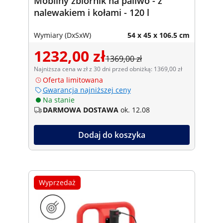
Mobilny zbiornik na paliwo - z
nalewakiem i kołami - 120 l
Wymiary (DxSxW)
54 x 45 x 106.5 cm
1232,00 zł
1369,00 zł
Najniższa cena w zł z 30 dni przed obniżką: 1369,00 zł
Oferta limitowana
Gwarancja najniższej ceny
Na stanie
DARMOWA DOSTAWA
ok. 12.08
Dodaj do koszyka
Wyprzedaż