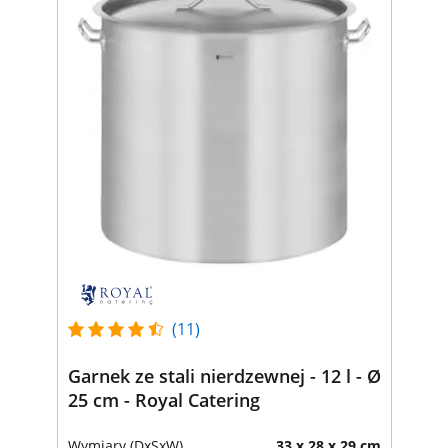
(11)
Garnek ze stali nierdzewnej - 12 l - Ø
25 cm - Royal Catering
Wymiary (DxSxW)
33 x 28 x 29 cm