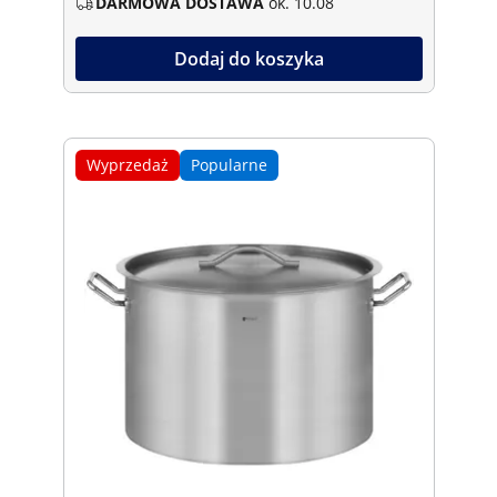
DARMOWA DOSTAWA
ok. 10.08
Dodaj do koszyka
Wyprzedaż
Popularne