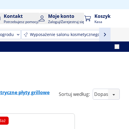
Kontakt
Moje konto
Koszyk
Potrzebujesz pomocy?
Zaloguj/Zarejestruj się
Kasa
 ogrodu
Wyposażenie salonu kosmetycznego
Sprzęt
tryczne płyty grillowe
Sortuj według:
daż