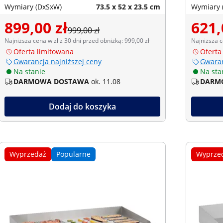
Wymiary (DxSxW)
73.5 x 52 x 23.5 cm
Wymiary 
899,00 zł
621,
999,00 zł
Najniższa cena w zł z 30 dni przed obniżką: 999,00 zł
Najniższa c
Oferta limitowana
Oferta
Gwarancja najniższej ceny
Gwaran
Na stanie
Na sta
DARMOWA DOSTAWA
ok. 11.08
DARM
Dodaj do koszyka
Wyprzedaż
Popularne
Wyprze