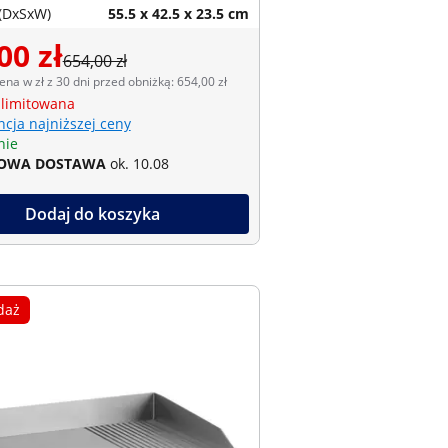
(DxSxW)
55.5 x 42.5 x 23.5 cm
00 zł
654,00 zł
ena w zł z 30 dni przed obniżką: 654,00 zł
 limitowana
cja najniższej ceny
nie
OWA DOSTAWA
ok. 10.08
Dodaj do koszyka
daż