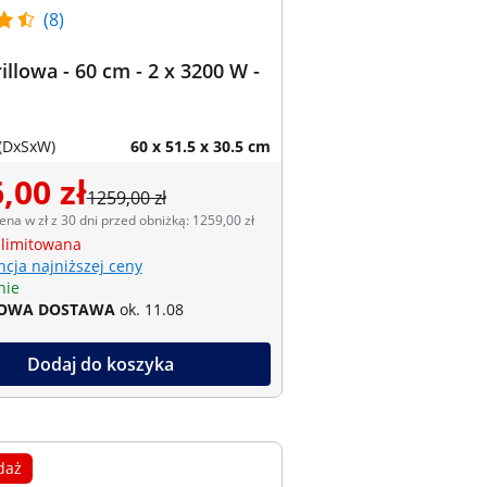
(8)
rillowa - 60 cm - 2 x 3200 W -
(DxSxW)
60 x 51.5 x 30.5 cm
,00 zł
1259,00 zł
ena w zł z 30 dni przed obniżką: 1259,00 zł
 limitowana
cja najniższej ceny
nie
OWA DOSTAWA
ok. 11.08
Dodaj do koszyka
daż