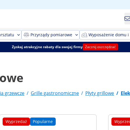
rsztatu
Przyrządy pomiarowe
Wyposażenie domu i
Zyskaj atrakcyjne rabaty dla swojej firmy
Zacznij oszczędzać
llowe
ia grzewcze
/
Grille gastronomiczne
/
Płyty grillowe
/
Elek
Wyprzedaż
Popularne
Wyprze