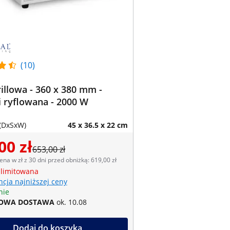
(10)
rillowa - 360 x 380 mm -
i ryflowana - 2000 W
(DxSxW)
45 x 36.5 x 22 cm
00 zł
653,00 zł
ena w zł z 30 dni przed obniżką: 619,00 zł
 limitowana
cja najniższej ceny
nie
OWA DOSTAWA
ok. 10.08
Dodaj do koszyka