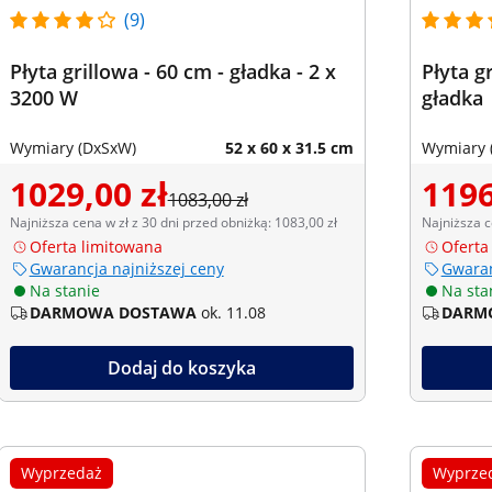
(9)
Płyta grillowa - 60 cm - gładka - 2 x
Płyta g
3200 W
gładka
Wymiary (DxSxW)
52 x 60 x 31.5 cm
Wymiary 
1029,00 zł
1196
1083,00 zł
Najniższa cena w zł z 30 dni przed obniżką: 1083,00 zł
Najniższa c
Oferta limitowana
Oferta
Gwarancja najniższej ceny
Gwaran
Na stanie
Na sta
DARMOWA DOSTAWA
ok. 11.08
DARM
Dodaj do koszyka
Wyprzedaż
Wyprze